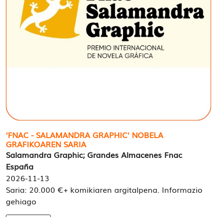
'FNAC - SALAMANDRA GRAPHIC' NOBELA
GRAFIKOAREN SARIA
Salamandra Graphic; Grandes Almacenes Fnac
España
2026-11-13
Saria: 20.000 €+ komikiaren argitalpena. Informazio
gehiago