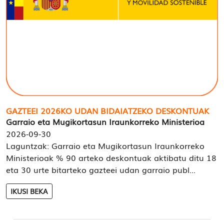
GAZTEEI 2026KO UDAN BIDAIATZEKO DESKONTUAK
Garraio eta Mugikortasun Iraunkorreko Ministerioa
2026-09-30
Laguntzak: Garraio eta Mugikortasun Iraunkorreko
Ministerioak % 90 arteko deskontuak aktibatu ditu 18
eta 30 urte bitarteko gazteei udan garraio publ...
IKUSI BEKA