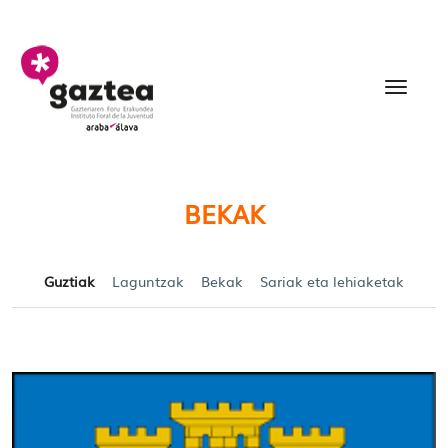
Eduki nagusira joan
Becas y Ayudas para jó
BEKAK
Guztiak
Laguntzak
Bekak
Sariak eta lehiaketak