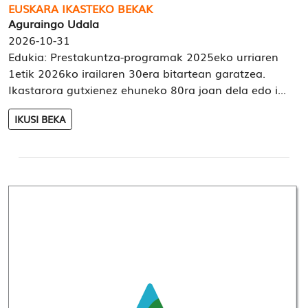
EUSKARA IKASTEKO BEKAK
Aguraingo Udala
2026-10-31
Edukia: Prestakuntza-programak 2025eko urriaren
1etik 2026ko irailaren 30era bitartean garatzea.
Ikastarora gutxienez ehuneko 80ra joan dela edo i...
IKUSI BEKA