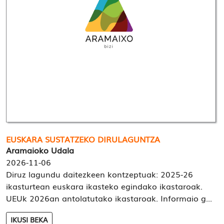
EUSKARA SUSTATZEKO DIRULAGUNTZA
Aramaioko Udala
2026-11-06
Diruz lagundu daitezkeen kontzeptuak: 2025-26
ikasturtean euskara ikasteko egindako ikastaroak.
UEUk 2026an antolatutako ikastaroak. Informaio g...
IKUSI BEKA