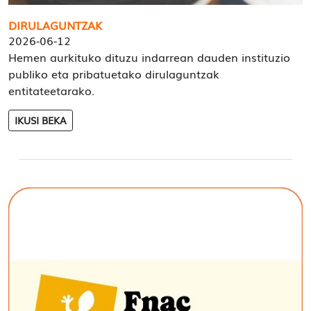
DIRULAGUNTZAK
2026-06-12
Hemen aurkituko dituzu indarrean dauden instituzio
publiko eta pribatuetako dirulaguntzak
entitateetarako.
IKUSI BEKA