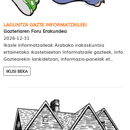
LAGUNTZA GAZTE INFORMATZAILEEI
Gazteriaren Foru Erakundea
2026-12-31
Ikasle informatzaileak Arabako irakaskuntza
ertainetako ikastetxeetan Informatzaile gazteek, Info
Gaztearekin lankidetzan, informazio-panelak et...
IKUSI BEKA