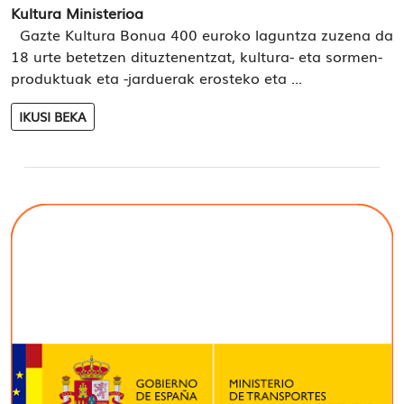
Kultura Ministerioa
Gazte Kultura Bonua 400 euroko laguntza zuzena da
18 urte betetzen dituztenentzat, kultura- eta sormen-
produktuak eta -jarduerak erosteko eta ...
IKUSI BEKA