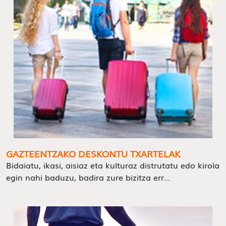
GAZTEENTZAKO DESKONTU TXARTELAK
Bidaiatu, ikasi, aisiaz eta kulturaz distrutatu edo kirola
egin nahi baduzu, badira zure bizitza err...