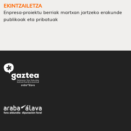
EKINTZAILETZA
Enpresa-proiektu berriak martxan jartzeko erakunde
publikoak eta pribatuak