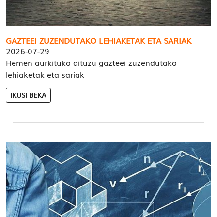
GAZTEEI ZUZENDUTAKO LEHIAKETAK ETA SARIAK
2026-07-29
Hemen aurkituko dituzu gazteei zuzendutako
lehiaketak eta sariak
IKUSI BEKA