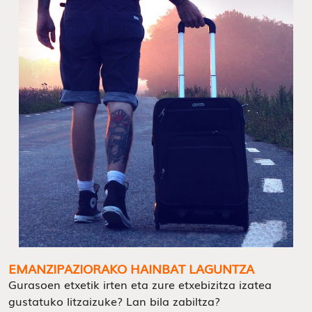
EMANZIPAZIORAKO HAINBAT LAGUNTZA
Gurasoen etxetik irten eta zure etxebizitza izatea
gustatuko litzaizuke? Lan bila zabiltza?