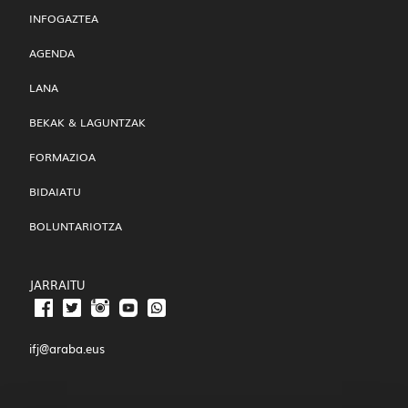
INFOGAZTEA
AGENDA
LANA
BEKAK & LAGUNTZAK
FORMAZIOA
BIDAIATU
BOLUNTARIOTZA
JARRAITU
ifj@araba.eus