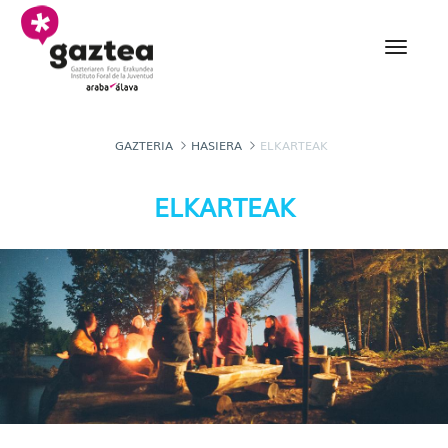
Eduki nagusira joan
Elkarteak - gazteria
GAZTERIA
HASIERA
ELKARTEAK
ELKARTEAK