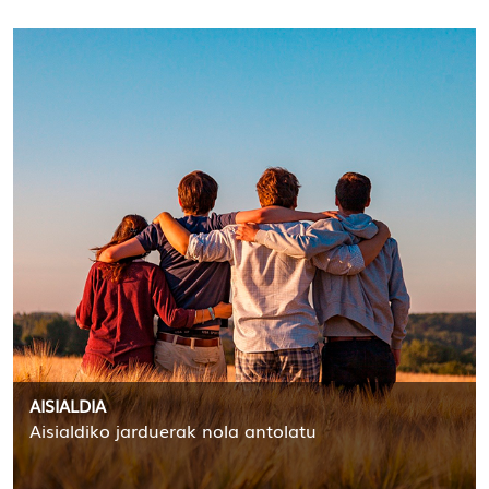
AISIALDIA
Aisialdiko jarduerak nola antolatu