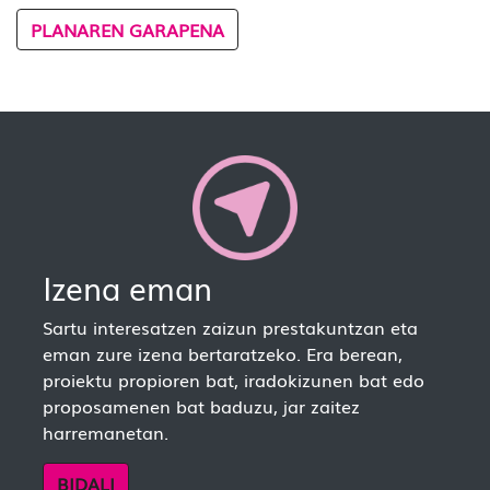
PLANAREN GARAPENA
Izena eman
Sartu interesatzen zaizun prestakuntzan eta
eman zure izena bertaratzeko. Era berean,
proiektu propioren bat, iradokizunen bat edo
proposamenen bat baduzu, jar zaitez
harremanetan.
BIDALI