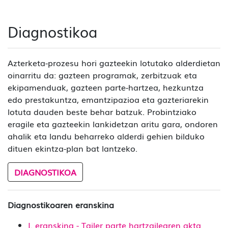
Diagnostikoa
Azterketa-prozesu hori gazteekin lotutako alderdietan
oinarritu da: gazteen programak, zerbitzuak eta
ekipamenduak, gazteen parte-hartzea, hezkuntza
edo prestakuntza, emantzipazioa eta gazteriarekin
lotuta dauden beste behar batzuk. Probintziako
eragile eta gazteekin lankidetzan aritu gara, ondoren
ahalik eta landu beharreko alderdi gehien bilduko
dituen ekintza-plan bat lantzeko.
DIAGNOSTIKOA
Diagnostikoaren eranskina
I. eranskina - Tailer parte hartzailearen akta