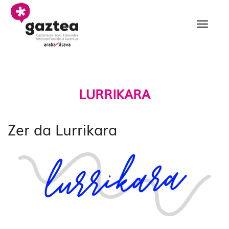
Eduki nagusira joan
Lurrikara Programa - g
LURRIKARA
Zer da Lurrikara