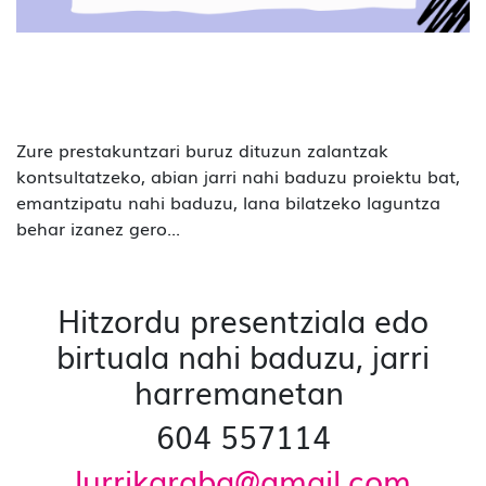
Zure prestakuntzari buruz dituzun zalantzak
kontsultatzeko, abian jarri nahi baduzu proiektu bat,
emantzipatu nahi baduzu, lana bilatzeko laguntza
behar izanez gero...
Hitzordu presentziala edo
birtuala nahi baduzu, jarri
harremanetan
604 557114
lurrikaraba@gmail.com