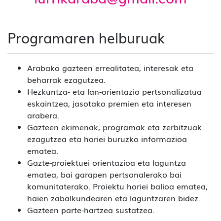
Programaren helburuak
Arabako gazteen errealitatea, interesak eta
beharrak ezagutzea.
Hezkuntza- eta lan-orientazio pertsonalizatua
eskaintzea, jasotako premien eta interesen
arabera.
Gazteen ekimenak, programak eta zerbitzuak
ezagutzea eta horiei buruzko informazioa
ematea.
Gazte-proiektuei orientazioa eta laguntza
ematea, bai garapen pertsonalerako bai
komunitaterako. Proiektu horiei balioa ematea,
haien zabalkundearen eta laguntzaren bidez.
Gazteen parte-hartzea sustatzea.