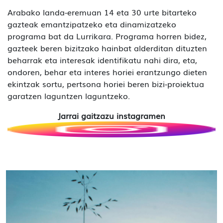
Arabako landa-eremuan 14 eta 30 urte bitarteko
gazteak emantzipatzeko eta dinamizatzeko
programa bat da Lurrikara. Programa horren bidez,
gazteek beren bizitzako hainbat alderditan dituzten
beharrak eta interesak identifikatu nahi dira, eta,
ondoren, behar eta interes horiei erantzungo dieten
ekintzak sortu, pertsona horiei beren bizi-proiektua
garatzen laguntzen laguntzeko.
Jarrai gaitzazu instagramen