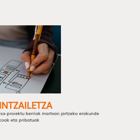
INTZAILETZA
sa-proiektu berriak martxan jartzeko erakunde
koak eta pribatuak