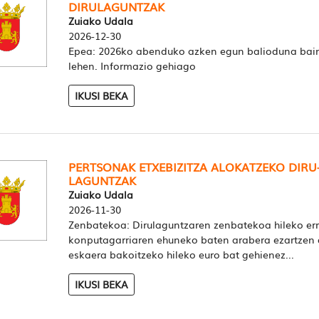
DIRULAGUNTZAK
Zuiako Udala
2026-12-30
Epea: 2026ko abenduko azken egun balioduna bai
lehen. Informazio gehiago
IKUSI BEKA
PERTSONAK ETXEBIZITZA ALOKATZEKO DIRU
LAGUNTZAK
Zuiako Udala
2026-11-30
Zenbatekoa: Dirulaguntzaren zenbatekoa hileko er
konputagarriaren ehuneko baten arabera ezartzen 
eskaera bakoitzeko hileko euro bat gehienez...
IKUSI BEKA