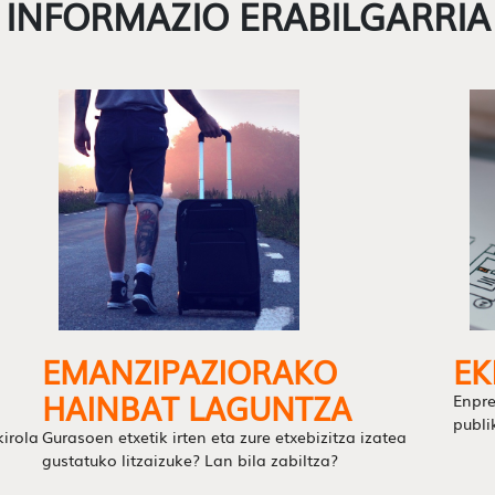
INFORMAZIO ERABILGARRIA
EMANZIPAZIORAKO
EK
HAINBAT LAGUNTZA
Enpre
publi
kirola
Gurasoen etxetik irten eta zure etxebizitza izatea
gustatuko litzaizuke? Lan bila zabiltza?