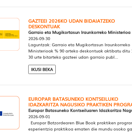
GAZTEEI 2026KO UDAN BIDAIATZEKO
DESKONTUAK
Garraio eta Mugikortasun Iraunkorreko Ministerioa
2026-09-30
Laguntzak: Garraio eta Mugikortasun Iraunkorreko
Ministerioak % 90 arteko deskontuak aktibatu ditu 
30 urte bitarteko gazteei udan garraio publ...
IKUSI BEKA
EUROPAR BATASUNEKO KONTSEILUKO
IDAZKARITZA NAGUSIKO PRAKTIKEN PROG
Europar Batasuneko Kontseiluaren Idazkaritza Nag
2026-09-01
Europar Batzordearen Blue Book praktiken progr
esperientzia praktikoa ematen die mundu osoko ga