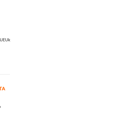
 UEUk
TA
o