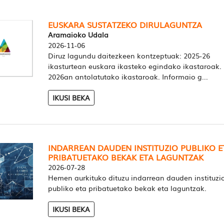
EUSKARA SUSTATZEKO DIRULAGUNTZA
Aramaioko Udala
2026-11-06
Diruz lagundu daitezkeen kontzeptuak: 2025-26
ikasturtean euskara ikasteko egindako ikastaroak.
2026an antolatutako ikastaroak. Informaio g...
IKUSI BEKA
INDARREAN DAUDEN INSTITUZIO PUBLIKO E
PRIBATUETAKO BEKAK ETA LAGUNTZAK
2026-07-28
Hemen aurkituko dituzu indarrean dauden instituzi
publiko eta pribatuetako bekak eta laguntzak.
IKUSI BEKA