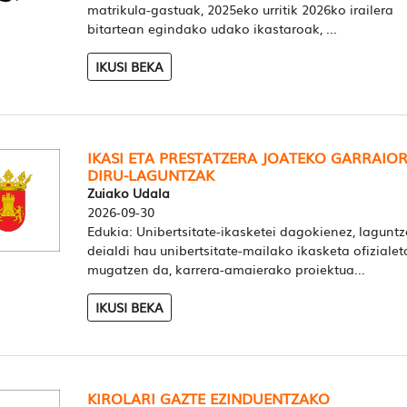
matrikula-gastuak, 2025eko urritik 2026ko irailera
bitartean egindako udako ikastaroak, ...
IKUSI BEKA
IKASI ETA PRESTATZERA JOATEKO GARRAIO
DIRU-LAGUNTZAK
Zuiako Udala
2026-09-30
Edukia: Unibertsitate-ikasketei dagokienez, laguntz
deialdi hau unibertsitate-mailako ikasketa ofizialet
mugatzen da, karrera-amaierako proiektua...
IKUSI BEKA
KIROLARI GAZTE EZINDUENTZAKO