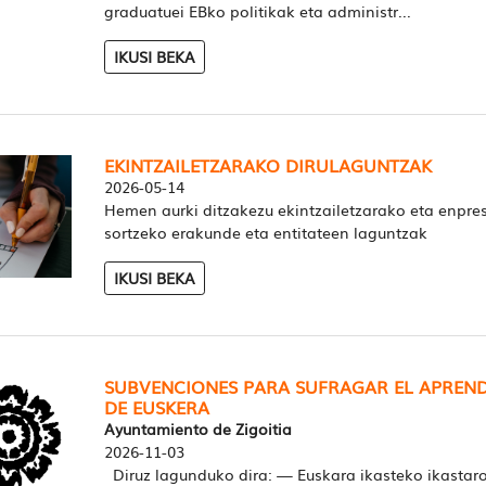
graduatuei EBko politikak eta administr...
IKUSI BEKA
EKINTZAILETZARAKO DIRULAGUNTZAK
2026-05-14
Hemen aurki ditzakezu ekintzailetzarako eta enpre
sortzeko erakunde eta entitateen laguntzak
IKUSI BEKA
SUBVENCIONES PARA SUFRAGAR EL APREND
DE EUSKERA
Ayuntamiento de Zigoitia
2026-11-03
Diruz lagunduko dira: — Euskara ikasteko ikastar