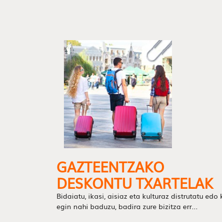
GAZTEENTZAKO
DESKONTU TXARTELAK
Bidaiatu, ikasi, aisiaz eta kulturaz distrutatu edo 
egin nahi baduzu, badira zure bizitza err...