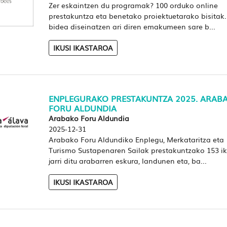
Zer eskaintzen du programak? 100 orduko online
prestakuntza eta benetako proiektuetarako bisitak.
bidea diseinatzen ari diren emakumeen sare b...
IKUSI IKASTAROA
ENPLEGURAKO PRESTAKUNTZA 2025. ARAB
FORU ALDUNDIA
Arabako Foru Aldundia
2025-12-31
Arabako Foru Aldundiko Enplegu, Merkataritza eta
Turismo Sustapenaren Sailak prestakuntzako 153 i
jarri ditu arabarren eskura, landunen eta, ba...
IKUSI IKASTAROA