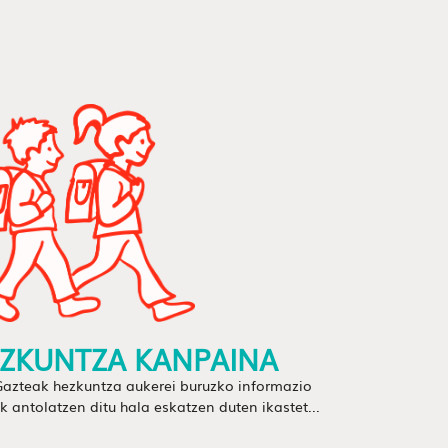
ZKUNTZA KANPAINA
Gazteak hezkuntza aukerei buruzko informazio
k antolatzen ditu hala eskatzen duten ikastet...