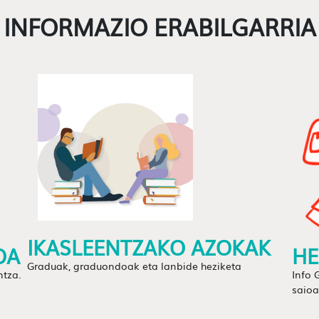
INFORMAZIO ERABILGARRIA
IKASLEENTZAKO AZOKAK
OA
HE
Graduak, graduondoak eta lanbide heziketa
ntza.
Info 
saioa