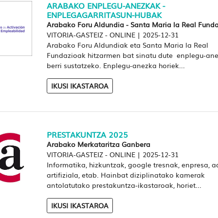
ARABAKO ENPLEGU-ANEZKAK -
ENPLEGAGARRITASUN-HUBAK
Arabako Foru Aldundia - Santa Maria la Real Fund
VITORIA-GASTEIZ - ONLINE
|
2025-12-31
Arabako Foru Aldundiak eta Santa Maria la Real
Fundazioak hitzarmen bat sinatu dute enplegu-an
berri sustatzeko. Enplegu-anezka horiek...
IKUSI IKASTAROA
PRESTAKUNTZA 2025
Arabako Merkataritza Ganbera
VITORIA-GASTEIZ - ONLINE
|
2025-12-31
Informatika, hizkuntzak, google tresnak, enpresa, 
artifiziala, etab. Hainbat diziplinatako kamerak
antolatutako prestakuntza-ikastaroak, horiet...
IKUSI IKASTAROA