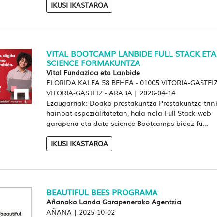
IKUSI IKASTAROA
VITAL BOOTCAMP LANBIDE FULL STACK ETA
SCIENCE FORMAKUNTZA
Vital Fundazioa eta Lanbide
FLORIDA KALEA 58 BEHEA - 01005 VITORIA-GASTEIZ
VITORIA-GASTEIZ - ARABA
|
2026-04-14
Ezaugarriak: Doako prestakuntza Prestakuntza tri
hainbat espezialitatetan, hala nola Full Stack web
garapena eta data science Bootcamps bidez fu...
IKUSI IKASTAROA
BEAUTIFUL BEES PROGRAMA
Añanako Landa Garapenerako Agentzia
AÑANA
|
2025-10-02