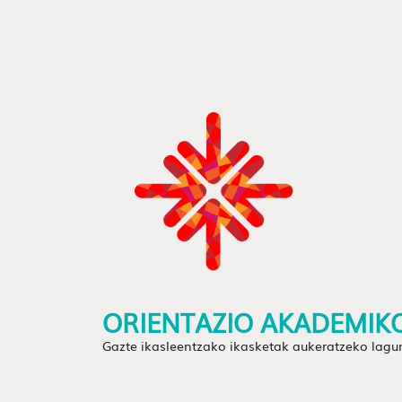
ORIENTAZIO AKADEMIK
Gazte ikasleentzako ikasketak aukeratzeko lagu