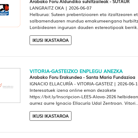
Arabako Foru Aldundiko suhiltzaileak - SUTAUR
LANGRAITZ OKA
|
2026-06-07
Helburua: Suteen prebentzioaren eta itzaltzearen e
salbamenduaren mundua emakumeengana hurbiltz
Lanbidearen inguruan dauden estereotipoak berrik.
IKUSI IKASTAROA
VITORIA-GASTEIZKO ENPLEGU ANEZKA
Arabako Foru Erakundea - Santa Maria Fundazioa
IGNACIO ELLACURÍA - VITORIA-GASTEIZ
|
2026-06-1
Interesatuek izena online eman dezakete
https://bit.ly/Inscripcion-LEES-Alava-2026 helbidean
aurrez aurre Ignacio Ellacuría Udal Zentroan. Vitori..
IKUSI IKASTAROA