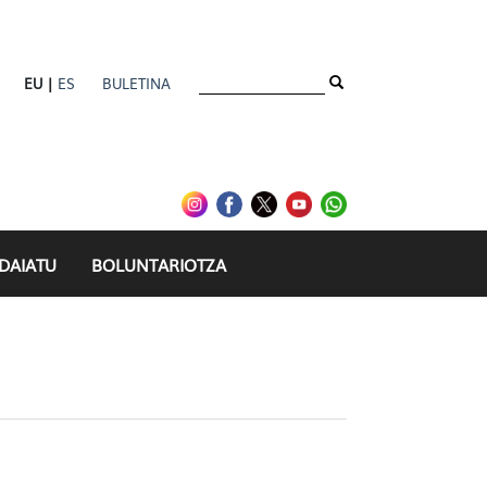
EU |
ES
BULETINA
IDAIATU
BOLUNTARIOTZA