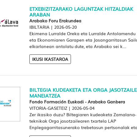
ETXEBIZITZARAKO LAGUNTZAK HITZALDIAK
ARABAN
Arabako Foru Erakundea
IBILTARIA
|
2026-05-20
Ekimena Lurralde Oreka eta Lurralde Antolamendu 
eta Ekonomiaren Garapen eta Jasangarritasun Sail
elkarlanean antolatu dute, eta Arabako sei k...
IKUSI IKASTAROA
BILTEGIA KUDEAKETA ETA ORGA JASOTZAIL
MANEIATZEA
Fondo Formación Euskadi - Arabako Ganbera
VITORIA-GASETEIZ
|
2026-05-04
Zer ikasiko duzu? Biltegiaren kudeaketa Zamalana-
teknikak Orga jasotzailearen txartela LAP
Enplegagarritasunerako trebetasun pertsonalak eta 