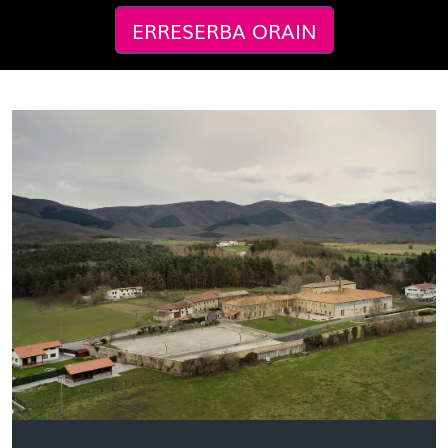
ERRESERBA ORAIN