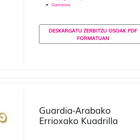
Garraioa
DESKARGATU ZERBITZU OSOAK PDF
FORMATUAN
Guardia-Arabako
Errioxako Kuadrilla