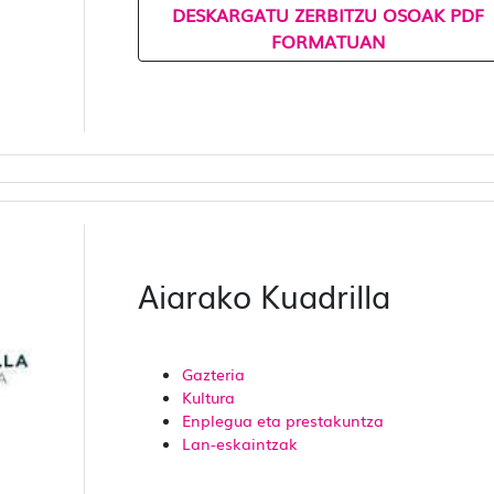
DESKARGATU ZERBITZU OSOAK PDF
FORMATUAN
Aiarako Kuadrilla
Gazteria
Kultura
Enplegua eta prestakuntza
Lan-eskaintzak