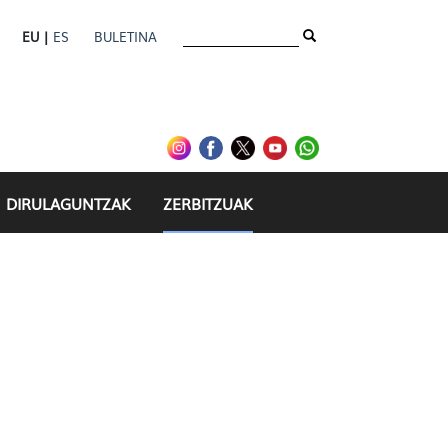
EU |
ES
BULETINA
DIRULAGUNTZAK
ZERBITZUAK