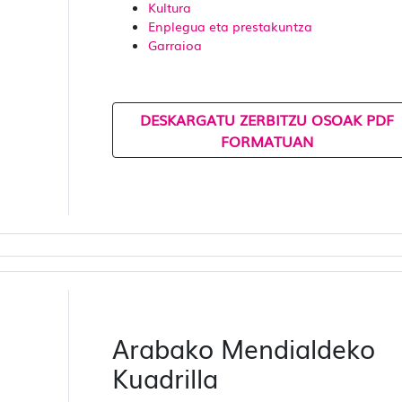
Kultura
Enplegua eta prestakuntza
Garraioa
DESKARGATU ZERBITZU OSOAK PDF
FORMATUAN
Arabako Mendialdeko
Kuadrilla