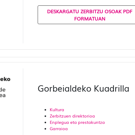
DESKARGATU ZERBITZU OSOAK PDF
FORMATUAN
Gorbeialdeko Kuadrilla
Kultura
Zerbitzuen direktorioa
Enplegua eta prestakuntza
Garraioa