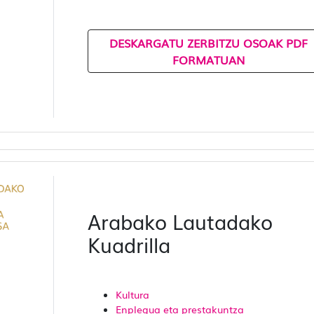
DESKARGATU ZERBITZU OSOAK PDF
FORMATUAN
Arabako Lautadako
Kuadrilla
Kultura
Enplegua eta prestakuntza