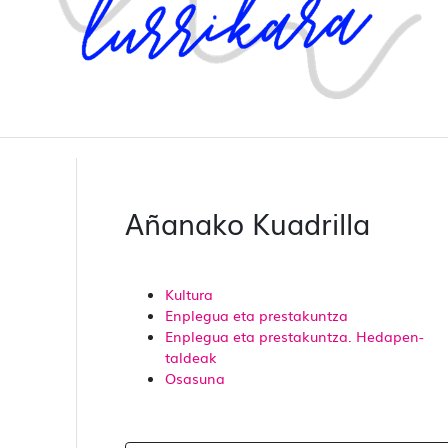
Añanako Kuadrilla
Kultura
Enplegua eta prestakuntza
Enplegua eta prestakuntza. Hedapen-
taldeak
Osasuna