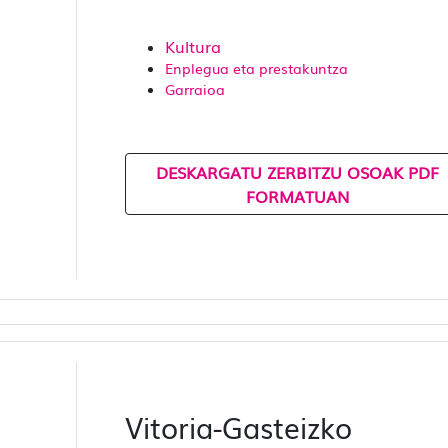
Kultura
Enplegua eta prestakuntza
Garraioa
DESKARGATU ZERBITZU OSOAK PDF
FORMATUAN
Vitoria-Gasteizko