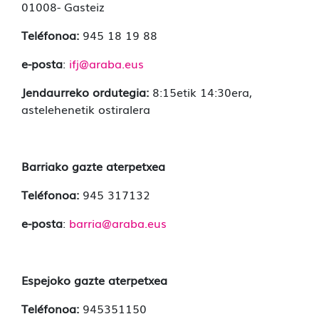
01008- Gasteiz
Teléfonoa:
945 18 19 88
e-posta
:
ifj@araba.eus
Jendaurreko ordutegia:
8:15etik 14:30era,
astelehenetik ostiralera
Barriako gazte aterpetxea
Teléfonoa:
945 317132
e-posta
:
barria@araba.eus
Espejoko gazte aterpetxea
Teléfonoa:
945351150