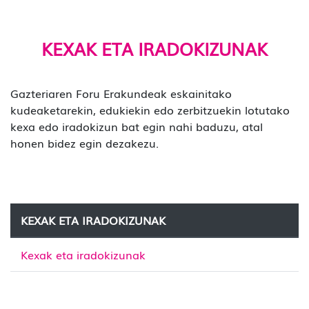
KEXAK ETA IRADOKIZUNAK
Gazteriaren Foru Erakundeak eskainitako
kudeaketarekin, edukiekin edo zerbitzuekin lotutako
kexa edo iradokizun bat egin nahi baduzu, atal
honen bidez egin dezakezu.
KEXAK ETA IRADOKIZUNAK
Kexak eta iradokizunak