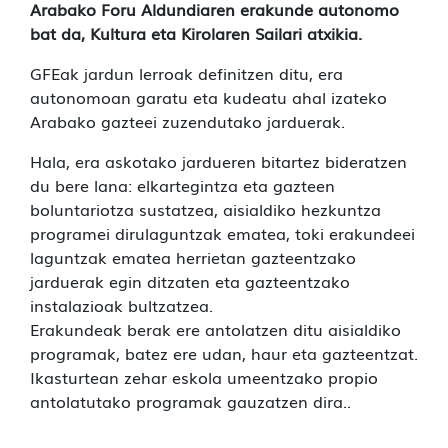
Arabako Foru Aldundiaren erakunde autonomo
bat da, Kultura eta Kirolaren Sailari atxikia.
GFEak jardun lerroak definitzen ditu, era
autonomoan garatu eta kudeatu ahal izateko
Arabako gazteei zuzendutako jarduerak.
Hala, era askotako jardueren bitartez bideratzen
du bere lana: elkartegintza eta gazteen
boluntariotza sustatzea, aisialdiko hezkuntza
programei dirulaguntzak ematea, toki erakundeei
laguntzak ematea herrietan gazteentzako
jarduerak egin ditzaten eta gazteentzako
instalazioak bultzatzea.
Erakundeak berak ere antolatzen ditu aisialdiko
programak, batez ere udan, haur eta gazteentzat.
Ikasturtean zehar eskola umeentzako propio
antolatutako programak gauzatzen dira..