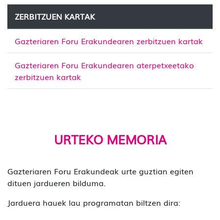
ZERBITZUEN KARTAK
Gazteriaren Foru Erakundearen zerbitzuen kartak
Gazteriaren Foru Erakundearen aterpetxeetako
zerbitzuen kartak
URTEKO MEMORIA
Gazteriaren Foru Erakundeak urte guztian egiten
dituen jardueren bilduma.
Jarduera hauek lau programatan biltzen dira: