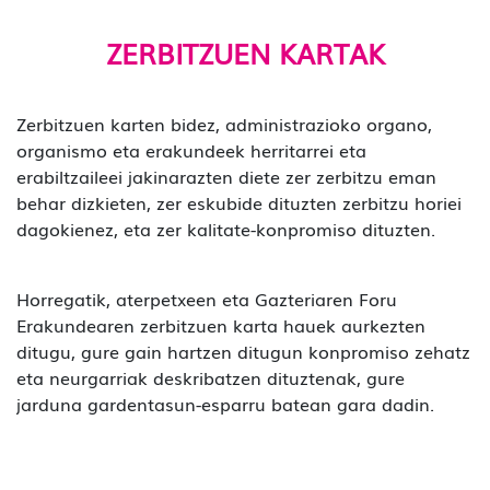
ZERBITZUEN KARTAK
Zerbitzuen karten bidez, administrazioko organo,
organismo eta erakundeek herritarrei eta
erabiltzaileei jakinarazten diete zer zerbitzu eman
behar dizkieten, zer eskubide dituzten zerbitzu horiei
dagokienez, eta zer kalitate-konpromiso dituzten.
Horregatik, aterpetxeen eta Gazteriaren Foru
Erakundearen zerbitzuen karta hauek aurkezten
ditugu, gure gain hartzen ditugun konpromiso zehatz
eta neurgarriak deskribatzen dituztenak, gure
jarduna gardentasun-esparru batean gara dadin.