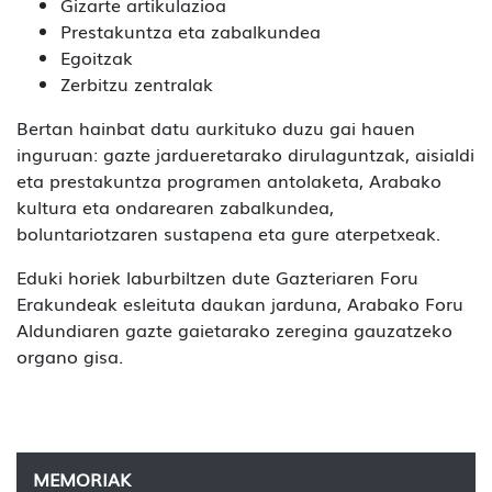
Gizarte artikulazioa
Prestakuntza eta zabalkundea
Egoitzak
Zerbitzu zentralak
Bertan hainbat datu aurkituko duzu gai hauen
inguruan: gazte jardueretarako dirulaguntzak, aisialdi
eta prestakuntza programen antolaketa, Arabako
kultura eta ondarearen zabalkundea,
boluntariotzaren sustapena eta gure aterpetxeak.
Eduki horiek laburbiltzen dute Gazteriaren Foru
Erakundeak esleituta daukan jarduna, Arabako Foru
Aldundiaren gazte gaietarako zeregina gauzatzeko
organo gisa.
MEMORIAK