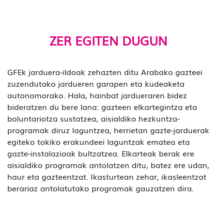
ZER EGITEN DUGUN
GFEk jarduera-ildoak zehazten ditu Arabako gazteei
zuzendutako jardueren garapen eta kudeaketa
autonomorako. Hala, hainbat jardueraren bidez
bideratzen du bere lana: gazteen elkartegintza eta
boluntariotza sustatzea, aisialdiko hezkuntza-
programak diruz laguntzea, herrietan gazte-jarduerak
egiteko tokiko erakundeei laguntzak ematea eta
gazte-instalazioak bultzatzea. Elkarteak berak ere
aisialdiko programak antolatzen ditu, batez ere udan,
haur eta gazteentzat. Ikasturtean zehar, ikasleentzat
berariaz antolatutako programak gauzatzen dira.