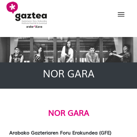
Eduki nagusira joan
Nor gara - gazteria
NOR GARA
NOR GARA
Arabako Gazteriaren Foru Erakundea (GFE)