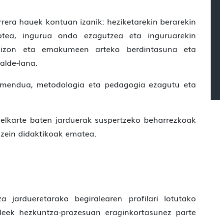
rera hauek kontuan izanik: heziketarekin berarekin
gotea, ingurua ondo ezagutzea eta inguruarekin
 gizon eta emakumeen arteko berdintasuna eta
alde-lana.
neamendua, metodologia eta pedagogia ezagutu eta
 elkarte baten jarduerak suspertzeko beharrezkoak
o zein didaktikoak ematea.
a jardueretarako begiralearen profilari lotutako
leek hezkuntza-prozesuan eraginkortasunez parte