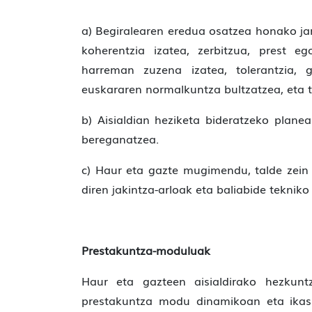
a) Begiralearen eredua osatzea honako jar
koherentzia izatea, zerbitzua, prest e
harreman zuzena izatea, tolerantzia,
euskararen normalkun­tza bultzatzea, eta t
b) Aisialdian heziketa bideratzeko pla
bereganatzea.
c) Haur eta gazte mugimendu, talde zein
diren jakintza-arloak eta baliabide teknik
Prestakuntza-moduluak
Haur eta gazteen aisialdirako hezkuntz
prestakun­tza modu dinamikoan eta ikas