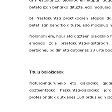
beteta izan beharko dituzte, edo modulua
b) Prestakuntza praktikoaren etapari d
betet izan beharko dituzte, edo modulua 
Nolanahi ere, haur eta gazteen aisialdiko 
emango zaie prestakuntza-ikastaroari
pertsonei, baldin eta gutxienez 18 urte bad
Titulu baliokideak
Natura-inguruneko eta aisialdiko gidar
gazteentzako hezkuntza-aisialdiko ja
profesionalak gutxienez 160 orduz egin iza