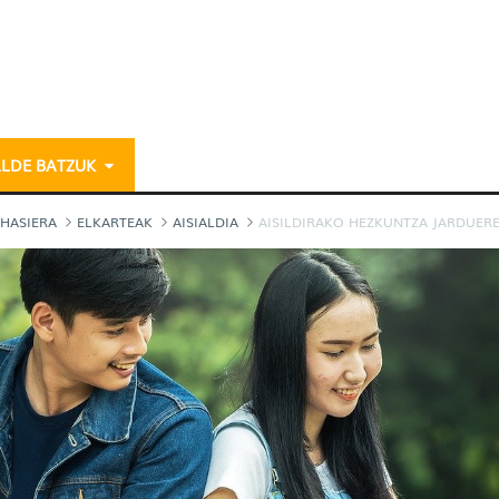
ALDE BATZUK
ardueren begiralea - ga
HASIERA
ELKARTEAK
AISIALDIA