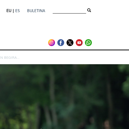
EU |
ES
BULETINA
zteria
AISILDIRAKO HEZKUNTZA JARDUEREN BEGIRALEA