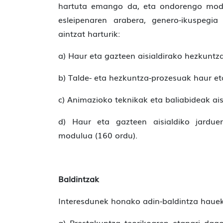
hartuta emango da, eta ondorengo modul
esleipenaren arabera, genero-ikuspegia
aintzat harturik:
a) Haur eta gazteen aisialdirako hezkuntza
b) Talde- eta hezkuntza-prozesuak haur eta
c) Animazioko teknikak eta baliabideak ais
d) Haur eta gazteen aisialdiko jarduer
modulua (160 ordu).
Baldintzak
Interesdunek honako adin-baldintza hauek
a) Prestakuntza teorikoaren etapari dag