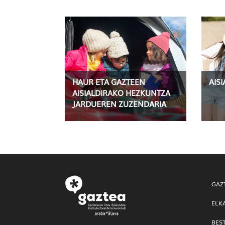
HAUR ETA GAZTEEN
AIS
AISIALDIRAKO HEZKUNTZA
JARDUEREN ZUZENDARIA
GAZ
ELK
BES