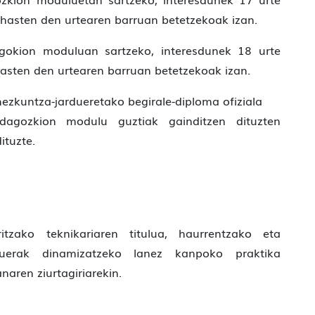
 hasten den urtearen barruan betetzekoak izan.
agokion moduluan sartzeko, interesdunek 18 urte
hasten den urtearen barruan betetzekoak izan.
hezkuntza-jardueretako begirale-diploma ofiziala
 dagozkion modulu guztiak gainditzen dituzten
ituzte.
itzako teknikariaren titulua, haurrentzako eta
rduerak dinamizatzeko lanez kanpoko praktika
naren ziurtagiriarekin.