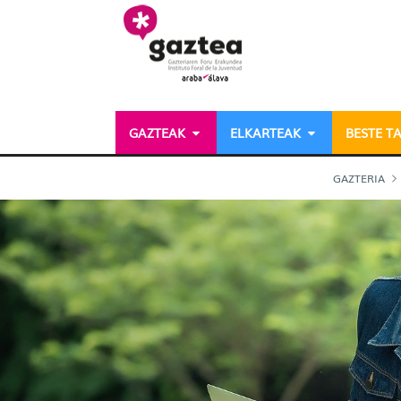
Eduki nagusira joan
GAZTEAK
ELKARTEAK
BESTE T
Aisildirako hezkuntza j
GAZTERIA