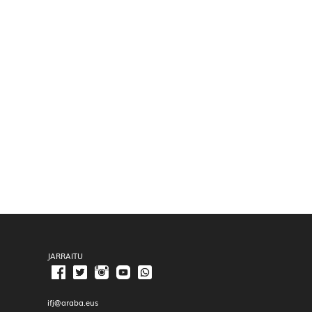
JARRAITU
ifj@araba.eus