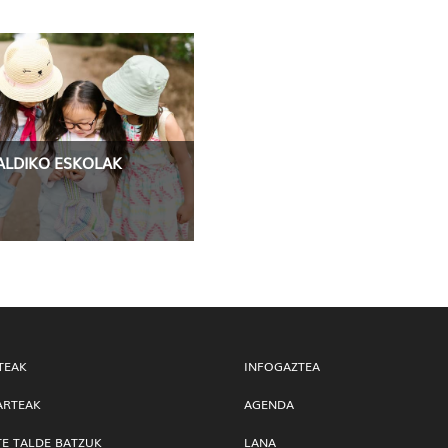
IALDIKO ESKOLAK
TEAK
INFOGAZTEA
ARTEAK
AGENDA
TE TALDE BATZUK
LANA