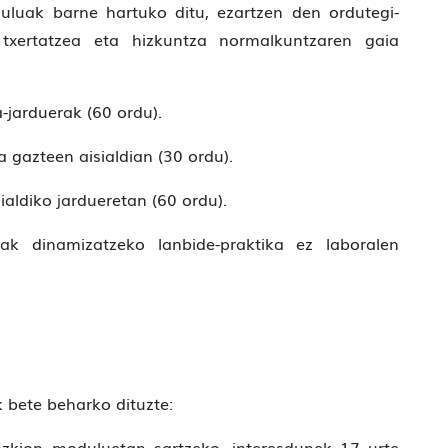
uak barne hartuko ditu, ezartzen den ordutegi-
 txertatzea eta hizkuntza normalkuntzaren gaia
-jarduerak (60 ordu).
 gazteen aisialdian (30 ordu).
ialdiko jardueretan (60 ordu).
ak dinamizatzeko lanbide-praktika ez laboralen
 bete beharko dituzte:
ozkion moduluetan sartzeko, interesdunek 17 urte