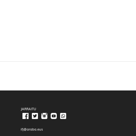
JARRAITU
ifj@araba.eus