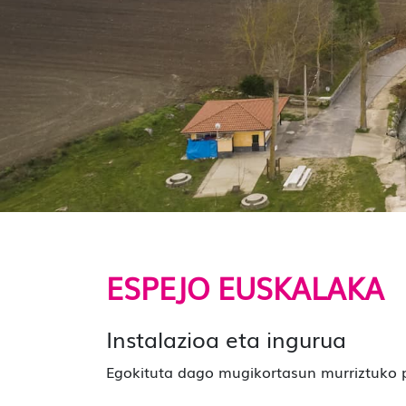
ESPEJO EUSKALAKA
Instalazioa eta ingurua
Egokituta dago mugikortasun murriztuko p