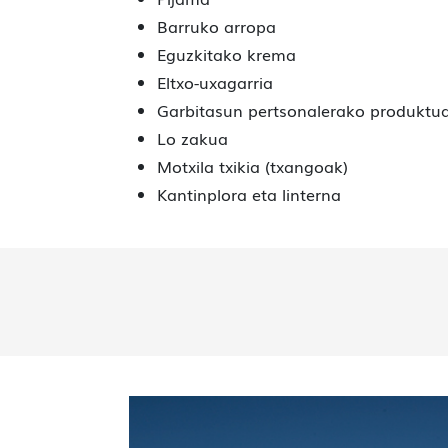
Barruko arropa
Eguzkitako krema
Eltxo-uxagarria
Garbitasun pertsonalerako produktu
Lo zakua
Motxila txikia (txangoak)
Kantinplora eta linterna