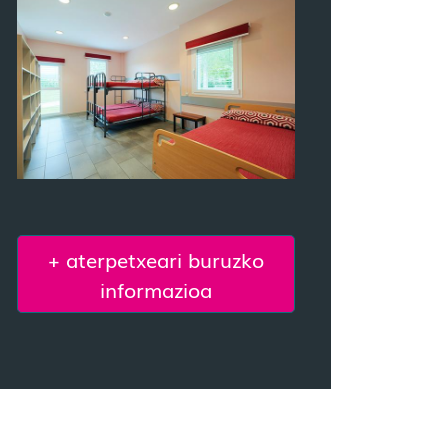
+ aterpetxeari buruzko
informazioa