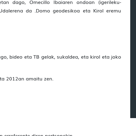
tan dago, Omecillo Ibaiaren ondoan (igerileku-
 Udalerena da .Domo geodesikoa eta Kirol eremu
, bideo eta TB gelak, sukaldea, eta kirol eta joko
eta 2012an amaitu zen.
an erreferente diren pertsonekin