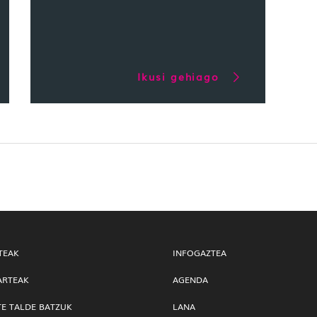
Ikusi gehiago
TEAK
INFOGAZTEA
ARTEAK
AGENDA
TE TALDE BATZUK
LANA