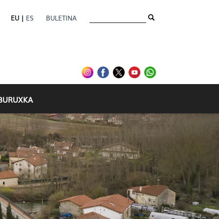
EU |
ES
BULETINA
IBURUXKA