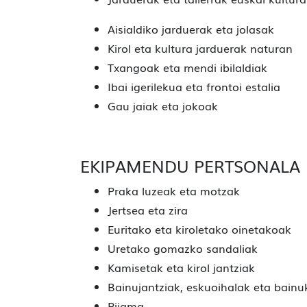
Aisialdiko jarduerak eta jolasak
Kirol eta kultura jarduerak naturan
Txangoak eta mendi ibilaldiak
Ibai igerilekua eta frontoi estalia
Gau jaiak eta jokoak
EKIPAMENDU PERTSONALA
Praka luzeak eta motzak
Jertsea eta zira
Euritako eta kiroletako oinetakoak
Uretako gomazko sandaliak
Kamisetak eta kirol jantziak
Bainujantziak, eskuoihalak eta bain
Pijama