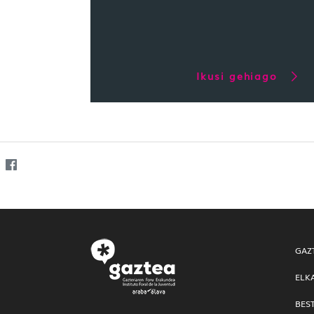
Ikusi gehiago
GAZ
ELK
BES