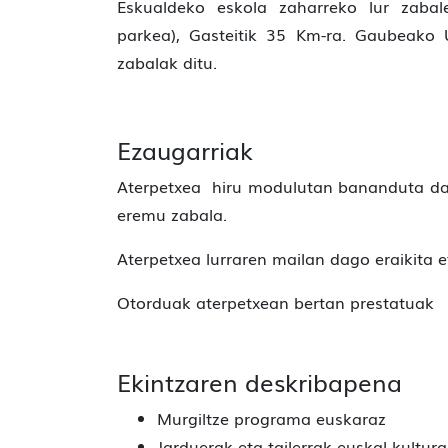
Eskualdeko eskola zaharreko lur zabale
parkea), Gasteitik 35 Km-ra. Gaubeako
zabalak ditu.
Ezaugarriak
Aterpetxea hiru modulutan bananduta dago
eremu zabala.
Aterpetxea lurraren mailan dago eraikita 
Otorduak aterpetxean bertan prestatuak
Ekintzaren deskribapena
Murgiltze programa euskaraz
Jarduerak eta tailerrak euskal kultur