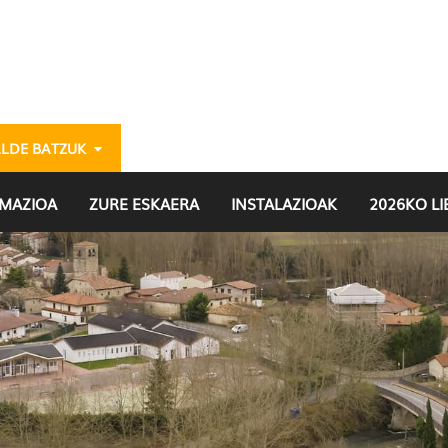
ALDE BATZUK
dalekuak eu - gazteria
MAZIOA
ZURE ESKAERA
INSTALAZIOAK
2026KO L