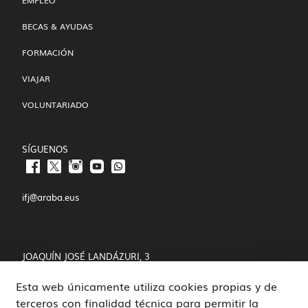
EMPLEO
BECAS & AYUDAS
FORMACIÓN
VIAJAR
VOLUNTARIADO
SÍGUENOS
ifj@araba.eus
JOAQUÍN JOSÉ LANDÁZURI, 3
Esta web únicamente utiliza cookies propias y de
01008 VITORIA-GASTEIZ
terceros con finalidad técnica para permitir la