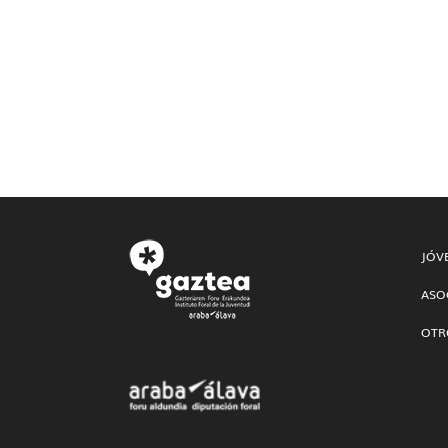
JÓV
ASO
OTR