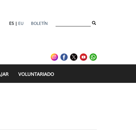
ES |
EU
BOLETÍN
ible desde el IFJ - gaz
AJAR
VOLUNTARIADO