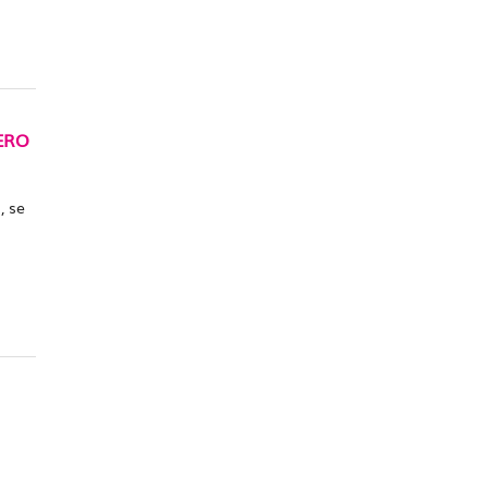
ERO
, se