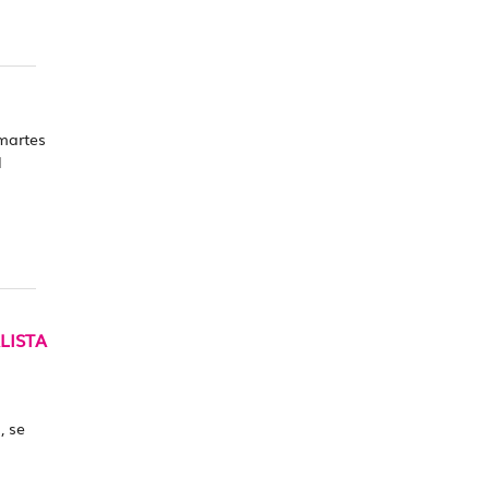
martes
l
LISTA
, se