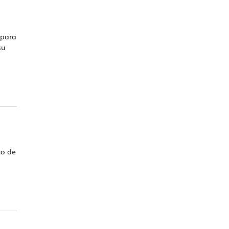
 para
su
co de