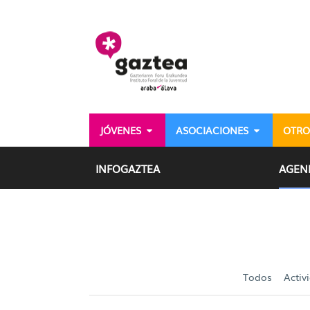
Saltar al contenido principal
JÓVENES
ASOCIACIONES
OTRO
Agenda - gazteria
INFOGAZTEA
AGEN
Todos
Activ