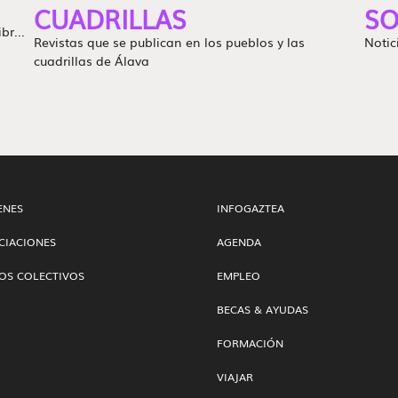
CUADRILLAS
SO
br...
Revistas que se publican en los pueblos y las
Notic
cuadrillas de Álava
ENES
INFOGAZTEA
CIACIONES
AGENDA
OS COLECTIVOS
EMPLEO
BECAS & AYUDAS
FORMACIÓN
VIAJAR