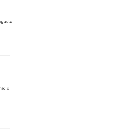
 agosto
nía a