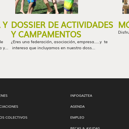
 Y
DOSSIER DE ACTIVIDADES
MÓ
Y CAMPAMENTOS
Disfr
de
¿Eres una federación, asociación, empresa…..y te
 y...
interesa que incluyamos en nuestro doss...
ENES
INFOGAZTEA
CIACIONES
AGENDA
OS COLECTIVOS
EMPLEO
BECAS & AYUDAS