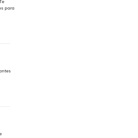
Te
os para
 antes
e