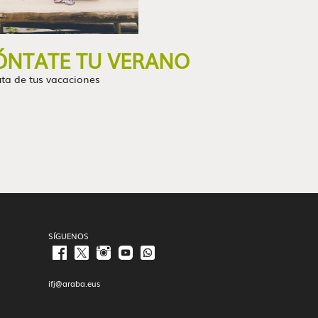
NTATE TU VERANO
uta de tus vacaciones
SÍGUENOS
ifj@araba.eus