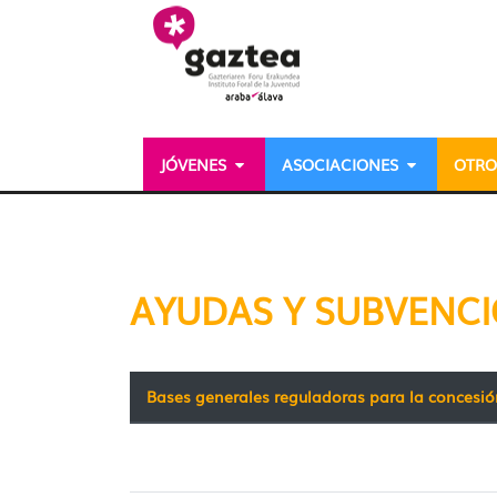
Saltar al contenido principal
JÓVENES
ASOCIACIONES
OTRO
Ayudas y subvenciones 
AYUDAS Y SUBVENC
Bases generales reguladoras para la concesi