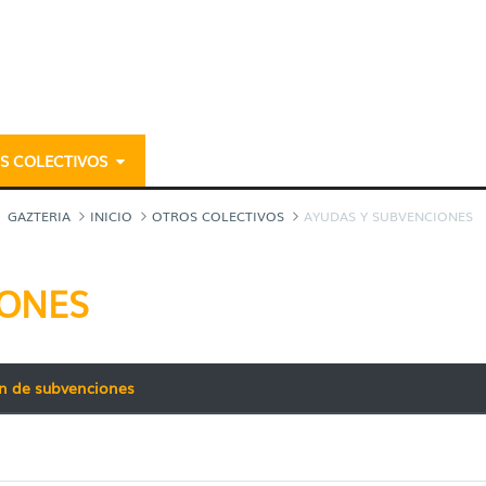
S COLECTIVOS
- gazteria
GAZTERIA
INICIO
OTROS COLECTIVOS
AYUDAS Y SUBVENCIONES
IONES
ón de subvenciones