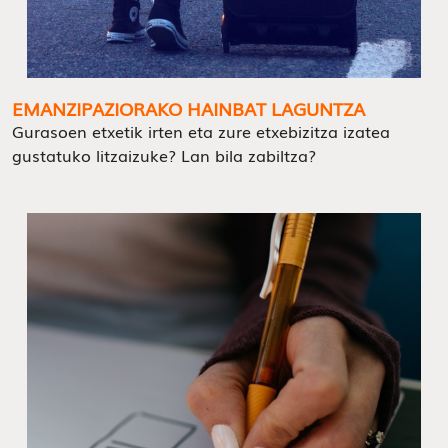
EMANZIPAZIORAKO HAINBAT LAGUNTZA
Gurasoen etxetik irten eta zure etxebizitza izatea
gustatuko litzaizuke? Lan bila zabiltza?