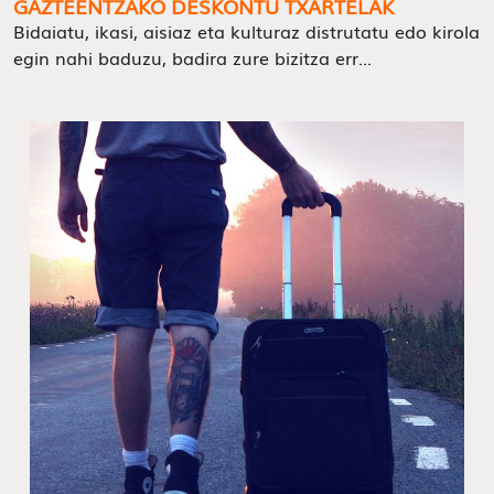
GAZTEENTZAKO DESKONTU TXARTELAK
Bidaiatu, ikasi, aisiaz eta kulturaz distrutatu edo kirola
egin nahi baduzu, badira zure bizitza err...