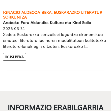
IGNACIO ALDECOA BEKA, EUSKARAZKO LITERATUR
SORKUNTZA
Arabako Foru Aldundia. Kultura eta Kirol Saila
2026-03-31
Xedea: Euskarazko sortzaileei laguntza ekonomikoa
ematea, literatura-ipuinaren modalitatean kalitatezko
literatura-lanak egin ditzaten. Euskarazko l...
IKUSI BEKA
INFORMAZIO ERABILGARRIA