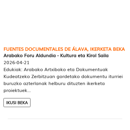
FUENTES DOCUMENTALES DE ÁLAVA, IKERKETA BEKA
Arabako Foru Aldundia - Kultura eta Kirol Saila
2026-04-21
Edukiak: Arabako Artxiboko eta Dokumentuak
Kudeatzeko Zerbitzuan gordetako dokumentu iturriei
buruzko azterlanak helburu dituzten ikerketa
proiektuek...
IKUSI BEKA