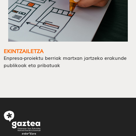
EKINTZAILETZA
Enpresa-proiektu berriak martxan jartzeko erakunde
publikoak eta pribatuak