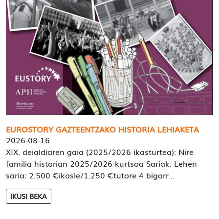
EUROSTORY GAZTEENTZAKO HISTORIA LEHIAKETA
2026-08-16
XIX. deialdiaren gaia (2025/2026 ikasturtea): Nire
familia historian 2025/2026 kurtsoa Sariak: Lehen
saria: 2.500 €ikasle/1.250 €tutore 4 bigarr...
IKUSI BEKA