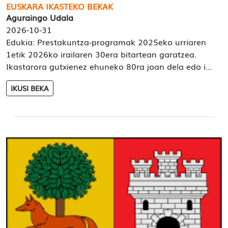
EUSKARA IKASTEKO BEKAK
Aguraingo Udala
2026-10-31
Edukia: Prestakuntza-programak 2025eko urriaren
1etik 2026ko irailaren 30era bitartean garatzea.
Ikastarora gutxienez ehuneko 80ra joan dela edo i...
IKUSI BEKA