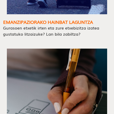
EMANZIPAZIORAKO HAINBAT LAGUNTZA
Gurasoen etxetik irten eta zure etxebizitza izatea
gustatuko litzaizuke? Lan bila zabiltza?