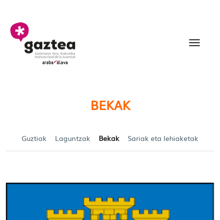
Eduki nagusira joan
Becas y Ayudas para jó
BEKAK
Guztiak
Laguntzak
Bekak
Sariak eta lehiaketak