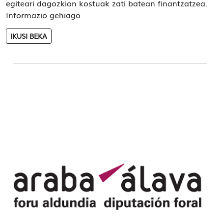
egiteari dagozkion kostuak zati batean finantzatzea.
Informazio gehiago
IKUSI BEKA