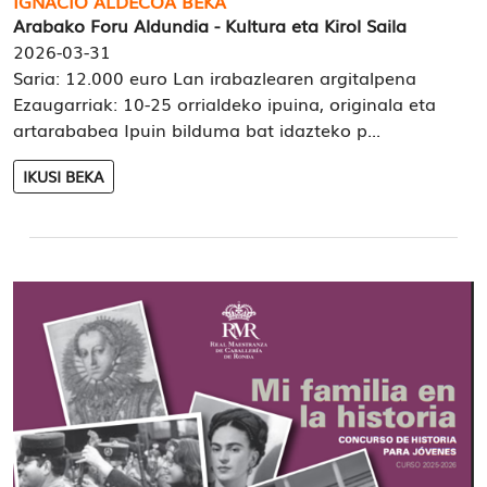
IGNACIO ALDECOA BEKA
Arabako Foru Aldundia - Kultura eta Kirol Saila
2026-03-31
Saria: 12.000 euro Lan irabazlearen argitalpena
Ezaugarriak: 10-25 orrialdeko ipuina, originala eta
artarababea Ipuin bilduma bat idazteko p...
IKUSI BEKA