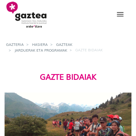
Eduki nagusira joan
Gazte bidaiak - gazteri
GAZTERIA
HASIERA
GAZTEAK
GAZTE BIDAIAK
JARDUERAK ETA PROGRAMAK
GAZTE BIDAIAK