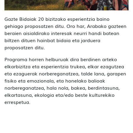
Gazte Bidaiak 20 bizitzako esperientzia baino
gehiago proposatzen ditu. Oro har, Arabako gazteen
beraien aisialdirako interesak neurri handi batean
biltzen dituen hainbat bidaia eta jarduera
proposatzen ditu.
Programa horren helburuak dira berdinen arteko
elkarbizitza eta esperientzia trukea, elkar ezagutzea
eta ezaguerak norbereganatzea, talde lana, garapen
fisiko eta emozionala, eta honelako balioak
norbereganatzea, hala nola, bakea, berdintasuna,
elkartasuna, ekologia eta/edo beste kulturekiko
errespetua.