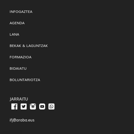
INFOGAZTEA
AGENDA
LANA
BEKAK & LAGUNTZAK
FORMAZIOA
BIDAIATU
BOLUNTARIOTZA
JARRAITU
ifj@araba.eus