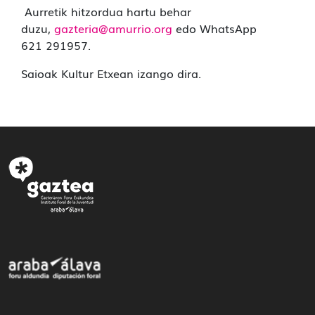
Aurretik hitzordua hartu behar
duzu,
gazteria@amurrio.org
edo WhatsApp
621 291957.
Saioak Kultur Etxean izango dira.