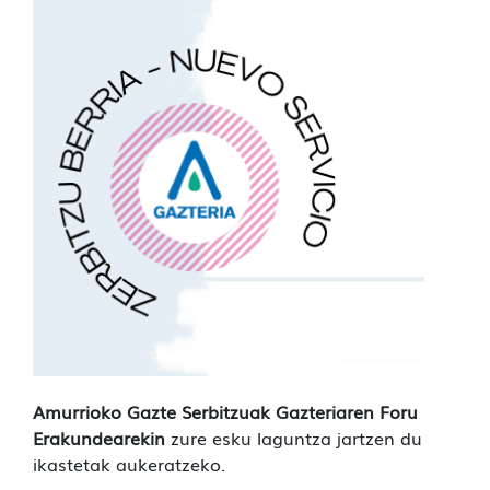
Amurrioko Gazte Serbitzuak
Gazteriaren Foru
Erakundearekin
zure esku laguntza jartzen du
ikastetak aukeratzeko.