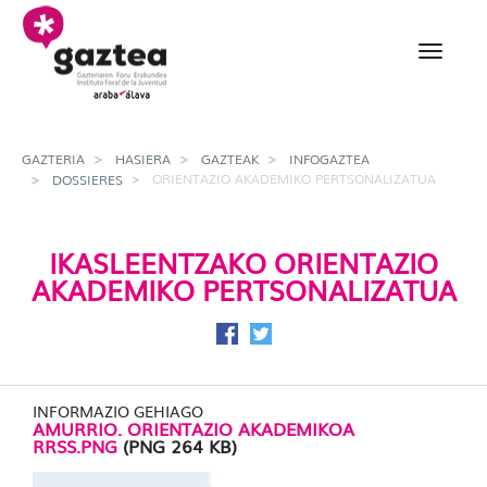
Eduki nagusira joan
Orientazio akademiko p
GAZTERIA
HASIERA
GAZTEAK
INFOGAZTEA
ORIENTAZIO AKADEMIKO PERTSONALIZATUA
DOSSIERES
IKASLEENTZAKO ORIENTAZIO
AKADEMIKO PERTSONALIZATUA
Facebook-en partekatu
Twitter-en partekatu
INFORMAZIO GEHIAGO
AMURRIO. ORIENTAZIO AKADEMIKOA
RRSS.PNG
(PNG 264 KB)