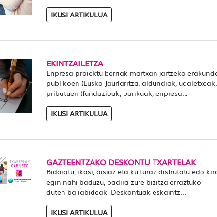
IKUSI ARTIKULUA
EKINTZAILETZA
Enpresa-proiektu berriak martxan jartzeko erakund
publikoen (Eusko Jaurlaritza, aldundiak, udaletxeak
pribatuen (fundazioak, bankuak, enpresa...
IKUSI ARTIKULUA
GAZTEENTZAKO DESKONTU TXARTELAK
Bidaiatu, ikasi, aisiaz eta kulturaz distrutatu edo kir
egin nahi baduzu, badira zure bizitza erraztuko
duten baliabideak. Deskontuak eskaintz...
IKUSI ARTIKULUA