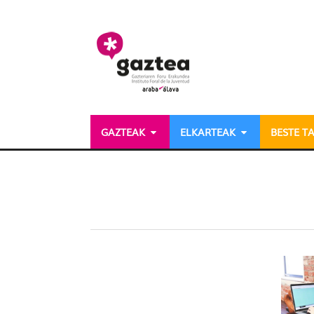
Eduki nagusira joan
GAZTEAK
ELKARTEAK
BESTE T
Dossieres - gazteria