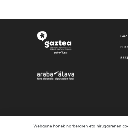
GAZ
ELK
BES
Webgune honek norberaren eta hirugarrenen cook