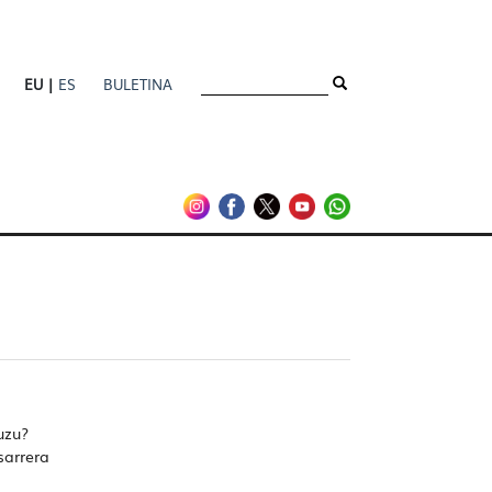
EU |
ES
BULETINA
uzu?
sarrera