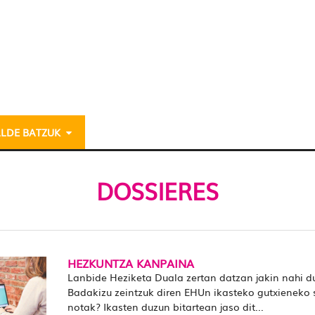
ALDE BATZUK
DOSSIERES
HEZKUNTZA KANPAINA
Lanbide Heziketa Duala zertan datzan jakin nahi d
Badakizu zeintzuk diren EHUn ikasteko gutxieneko 
notak? Ikasten duzun bitartean jaso dit...