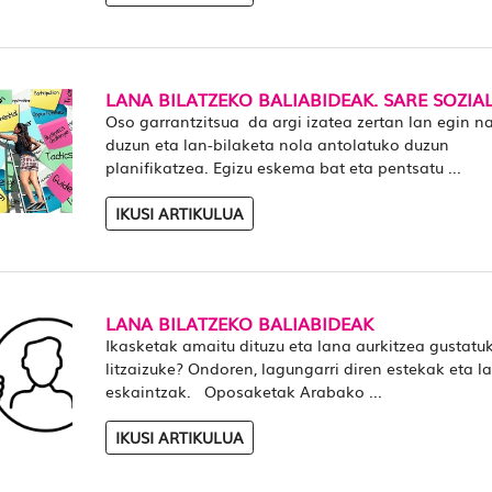
LANA BILATZEKO BALIABIDEAK. SARE SOZIA
Oso garrantzitsua da argi izatea zertan lan egin na
duzun eta lan-bilaketa nola antolatuko duzun
planifikatzea. Egizu eskema bat eta pentsatu ...
IKUSI ARTIKULUA
LANA BILATZEKO BALIABIDEAK
Ikasketak amaitu dituzu eta lana aurkitzea gustatu
litzaizuke? Ondoren, lagungarri diren estekak eta l
eskaintzak. Oposaketak Arabako ...
IKUSI ARTIKULUA