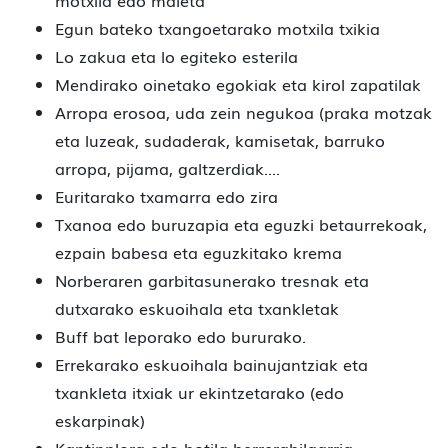
motxila edo maleta
Egun bateko txangoetarako motxila txikia
Lo zakua eta lo egiteko esterila
Mendirako oinetako egokiak eta kirol zapatilak
Arropa erosoa, uda zein negukoa (praka motzak
eta luzeak, sudaderak, kamisetak, barruko
arropa, pijama, galtzerdiak....
Euritarako txamarra edo zira
Txanoa edo buruzapia eta eguzki betaurrekoak,
ezpain babesa eta eguzkitako krema
Norberaren garbitasunerako tresnak eta
dutxarako eskuoihala eta txankletak
Buff bat leporako edo bururako.
Errekarako eskuoihala bainujantziak eta
txankleta itxiak ur ekintzetarako (edo
eskarpinak)