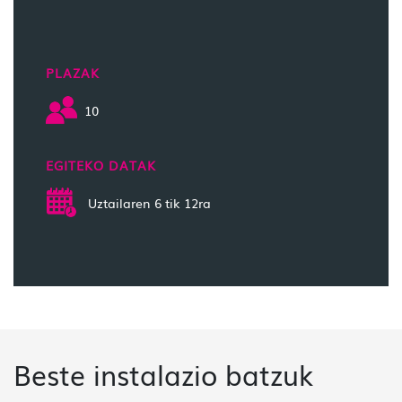
PLAZAK
10
EGITEKO DATAK
Uztailaren 6 tik 12ra
Beste instalazio batzuk