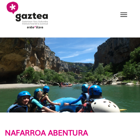
Eduki nagusira joan
010 Nafarroa abentura 
NAFARROA ABENTURA