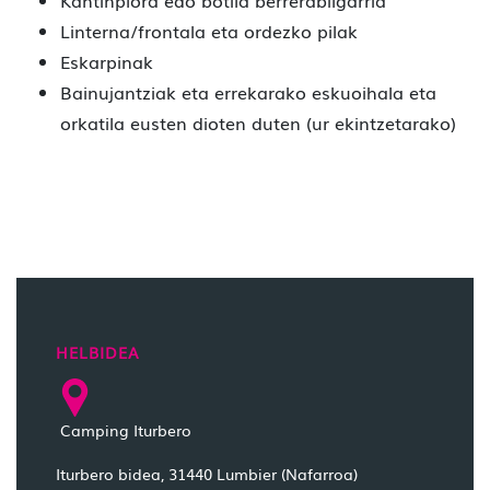
Kantinplora edo botila berrerabilgarria
Linterna/frontala eta ordezko pilak
Eskarpinak
Bainujantziak eta errekarako eskuoihala eta
orkatila eusten dioten duten (ur ekintzetarako)
HELBIDEA
Camping Iturbero
Iturbero bidea, 31440 Lumbier (Nafarroa)