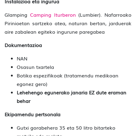
Instalazioa eta ingurua
Glamping
Camping Iturberon
(Lumbier). Nafarroako
Pirinioetan sartzeko atea, naturan bertan, jarduerak
aire zabalean egiteko ingurune paregabea
Dokumentazioa
NAN
Osasun txartela
Botika espezifikoak (tratamendu medikoan
egonez gero)
Lehehengo egunerako janaria EZ dute eraman
behar
Ekipamendu pertsonala
Gutxi gorabehera 35 eta 50 litro bitarteko