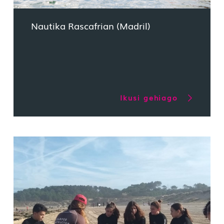
Nautika Rascafrian (Madril)
Ikusi gehiago