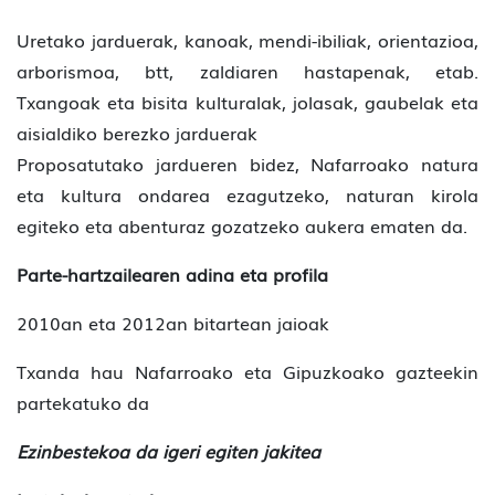
Uretako jarduerak, kanoak, mendi-ibiliak, orientazioa,
arborismoa, btt, zaldiaren hastapenak, etab.
Txangoak eta bisita kulturalak, jolasak, gaubelak eta
aisialdiko berezko jarduerak
Proposatutako jardueren bidez, Nafarroako natura
eta kultura ondarea ezagutzeko, naturan kirola
egiteko eta abenturaz gozatzeko aukera ematen da.
Parte-hartzailearen adina eta profila
2010an eta 2012an bitartean jaioak
Txanda hau Nafarroako eta Gipuzkoako gazteekin
partekatuko da
Ezinbestekoa da igeri egiten jakitea