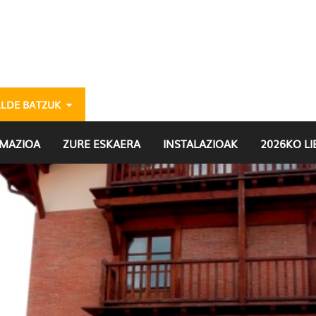
ALDE BATZUK
eria
MAZIOA
ZURE ESKAERA
INSTALAZIOAK
2026KO L