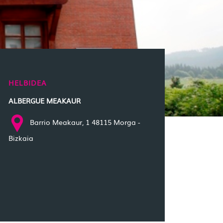
HELBIDEA
ALBERGUE MEAKAUR
Barrio Meakaur, 1 48115 Morga -
Bizkaia