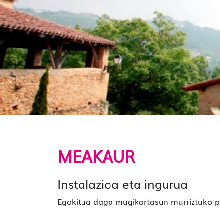
MEAKAUR
Instalazioa eta ingurua
Egokitua dago mugikortasun murriztuko p