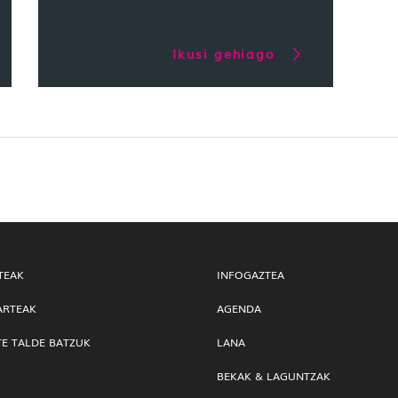
Ikusi gehiago
TEAK
INFOGAZTEA
ARTEAK
AGENDA
TE TALDE BATZUK
LANA
BEKAK & LAGUNTZAK