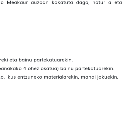
ko Meakaur auzoan kokatuta dago, natur a eta
ereki eta bainu partekatuarekin.
a banakako 4 ohez osatua) bainu partekatuarekin.
ko, ikus entzuneko materialarekin, mahai jokuekin,