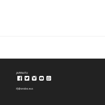
JARRAITU
ifj@araba.eus