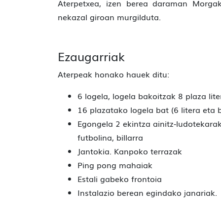
Aterpetxea, izen berea daraman Morga
nekazal giroan murgilduta.
Ezaugarriak
Aterpeak honako hauek ditu:
6 logela, logela bakoitzak 8 plaza lit
16 plazatako logela bat (6 litera et
Egongela 2 ekintza ainitz-ludotekara
futbolina, billarra
Jantokia. Kanpoko terrazak
Ping pong mahaiak
Estali gabeko frontoia
Instalazio berean egindako janariak.