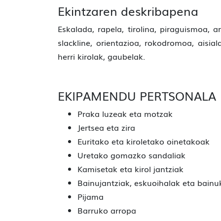
Ekintzaren deskribapena
Eskalada, rapela, tirolina, piraguismoa, ark
slackline, orientazioa, rokodromoa, aisial
herri kirolak, gaubelak.
EKIPAMENDU PERTSONALA
Praka luzeak eta motzak
Jertsea eta zira
Euritako eta kiroletako oinetakoak
Uretako gomazko sandaliak
Kamisetak eta kirol jantziak
Bainujantziak, eskuoihalak eta bain
Pijama
Barruko arropa