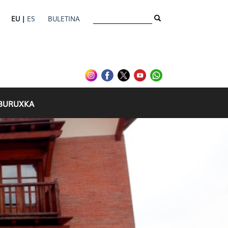
EU |
ES
BULETINA
IBURUXKA