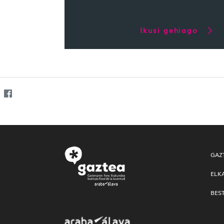
Ikusi gehiago
GAZ
ELK
BES