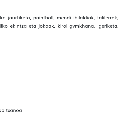
o jaurtiketa, paintball, mendi ibilaldiak, talilerrak,
diko ekintza eta jokoak, kirol gymkhana, igeriketa,
uko txanoa