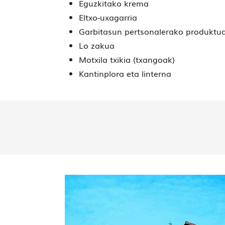
Eguzkitako krema
Eltxo-uxagarria
Garbitasun pertsonalerako produktu
Lo zakua
Motxila txikia (txangoak)
Kantinplora eta linterna