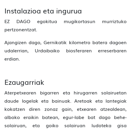
Instalazioa eta ingurua
EZ DAGO egokitua mugikortasun murriztuko
pertzonentzat.
Ajangizen dago, Gernikatik kilometro batera dagoen
udalerrian, Urdaibaiko biosferaren erreserbaren
erdian.
Ezaugarriak
Aterpetxearen bigarren eta hirugarren solairuetan
daude logelak eta bainuak. Aretoak eta lantegiak
kokatzen diren zonaz gain, etxearen atzealdean,
alboko eraikin batean, egur-labe bat dago behe-
solairuan, eta goiko solairuan ludoteka gisa