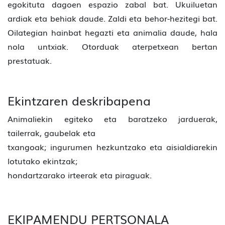
egokituta dagoen espazio zabal bat. Ukuiluetan
ardiak eta behiak daude. Zaldi eta behor-hezitegi bat.
Oilategian hainbat hegazti eta animalia daude, hala
nola untxiak. Otorduak aterpetxean bertan
prestatuak.
Ekintzaren deskribapena
Animaliekin egiteko eta baratzeko jarduerak,
tailerrak, gaubelak eta
txangoak; ingurumen hezkuntzako eta aisialdiarekin
lotutako ekintzak;
hondartzarako irteerak eta piraguak.
EKIPAMENDU PERTSONALA