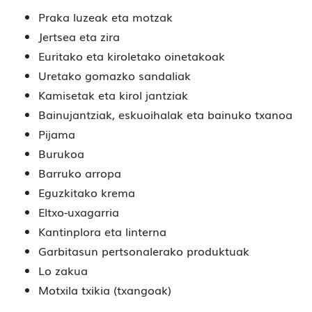
Praka luzeak eta motzak
Jertsea eta zira
Euritako eta kiroletako oinetakoak
Uretako gomazko sandaliak
Kamisetak eta kirol jantziak
Bainujantziak, eskuoihalak eta bainuko txanoa
Pijama
Burukoa
Barruko arropa
Eguzkitako krema
Eltxo-uxagarria
Kantinplora eta linterna
Garbitasun pertsonalerako produktuak
Lo zakua
Motxila txikia (txangoak)