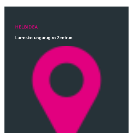
HELBIDEA
Lurraska ungurugiro Zentrua