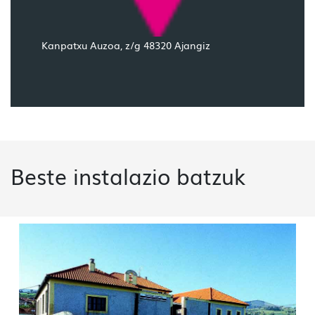
Kanpatxu Auzoa, z/g 48320 Ajangiz
Beste instalazio batzuk