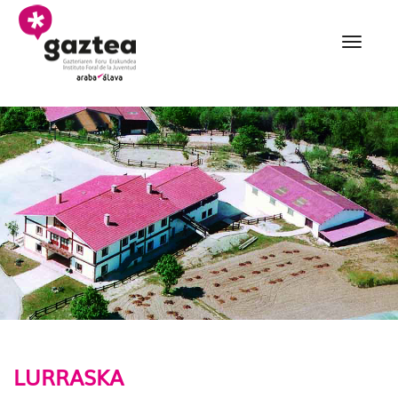
Eduki nagusira joan
004 Lurraska udalekuak
LURRASKA