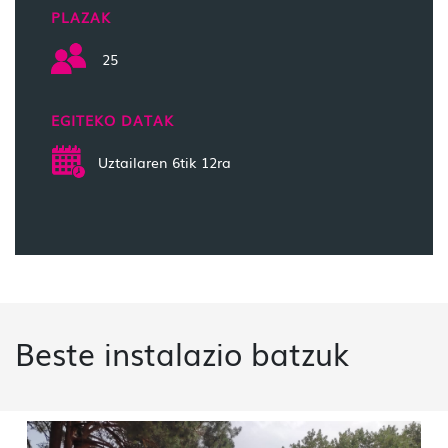
PLAZAK
25
EGITEKO DATAK
Uztailaren 6tik 12ra
Beste instalazio batzuk