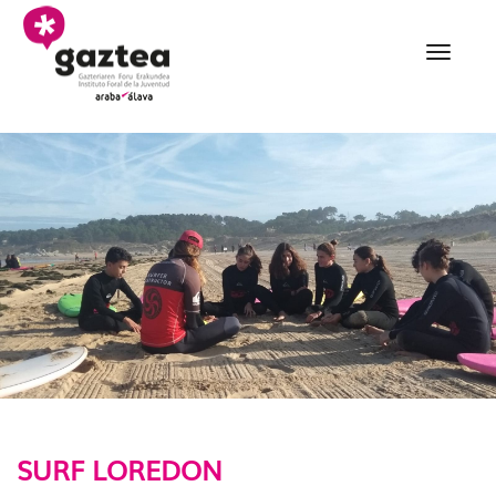
Eduki nagusira joan
009 Surf Loredon eu - 
SURF LOREDON