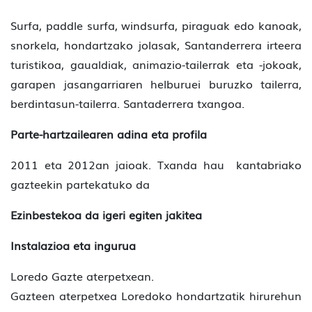
Surfa, paddle surfa, windsurfa, piraguak edo kanoak,
snorkela, hondartzako jolasak, Santanderrera irteera
turistikoa, gaualdiak, animazio-tailerrak eta -jokoak,
garapen jasangarriaren helburuei buruzko tailerra,
berdintasun-tailerra. Santaderrera txangoa.
Parte-hartzailearen adina eta profila
2011 eta 2012an jaioak. Txanda hau kantabriako
gazteekin partekatuko da
Ezinbestekoa da igeri egiten jakitea
Instalazioa eta ingurua
Loredo Gazte aterpetxean.
Gazteen aterpetxea Loredoko hondartzatik hirurehun