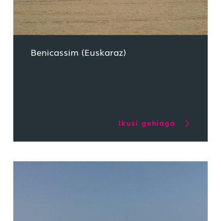
Benicassim (Euskaraz)
Ikusi gehiago