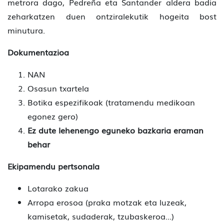
metrora dago, Pedreña eta Santander aldera badia
zeharkatzen duen ontziralekutik hogeita bost
minutura.
Dokumentazioa
NAN
Osasun txartela
Botika espezifikoak (tratamendu medikoan
egonez gero)
Ez dute lehenengo eguneko bazkaria eraman
behar
Ekipamendu pertsonala
Lotarako zakua
Arropa erosoa (praka motzak eta luzeak,
kamisetak, sudaderak, tzubaskeroa...)