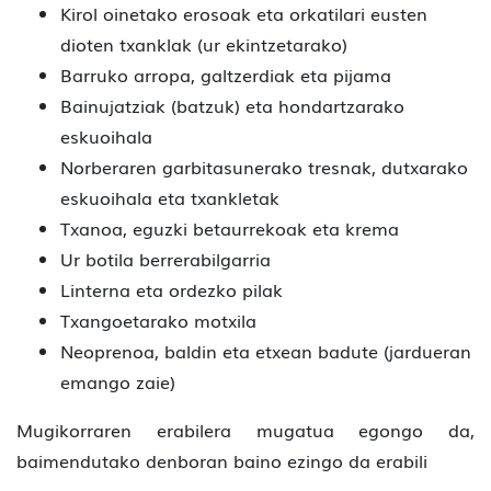
Kirol oinetako erosoak eta orkatilari eusten
dioten txanklak (ur ekintzetarako)
Barruko arropa, galtzerdiak eta pijama
Bainujatziak (batzuk) eta hondartzarako
eskuoihala
Norberaren garbitasunerako tresnak, dutxarako
eskuoihala eta txankletak
Txanoa, eguzki betaurrekoak eta krema
Ur botila berrerabilgarria
Linterna eta ordezko pilak
Txangoetarako motxila
Neoprenoa, baldin eta etxean badute (jardueran
emango zaie)
Mugikorraren erabilera mugatua egongo da,
baimendutako denboran baino ezingo da erabili