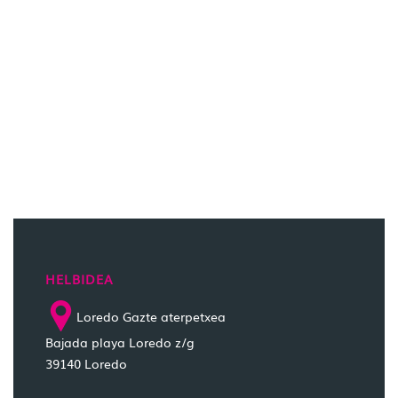
HELBIDEA
Loredo Gazte aterpetxea
Bajada playa Loredo z/g
39140 Loredo