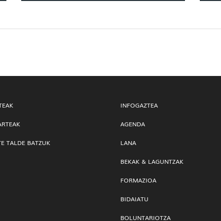
TEAK
INFOGAZTEA
ARTEAK
AGENDA
TE TALDE BATZUK
LANA
BEKAK & LAGUNTZAK
FORMAZIOA
BIDAIATU
BOLUNTARIOTZA