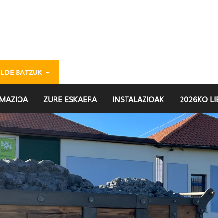
ALDE BATZUK
ria
MAZIOA
ZURE ESKAERA
INSTALAZIOAK
2026KO L