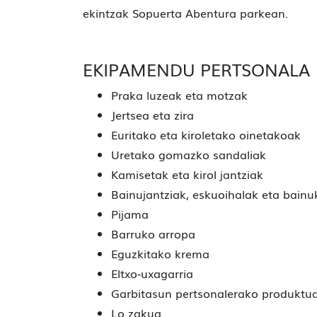
ekintzak Sopuerta Abentura parkean.
EKIPAMENDU PERTSONALA
Praka luzeak eta motzak
Jertsea eta zira
Euritako eta kiroletako oinetakoak
Uretako gomazko sandaliak
Kamisetak eta kirol jantziak
Bainujantziak, eskuoihalak eta bain
Pijama
Barruko arropa
Eguzkitako krema
Eltxo-uxagarria
Garbitasun pertsonalerako produktu
Lo zakua