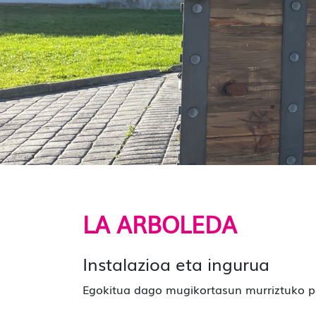
LA ARBOLEDA
Instalazioa eta ingurua
Egokitua dago mugikortasun murriztuko p