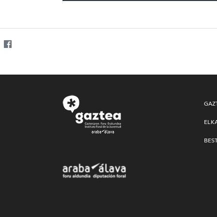
GAZ
ELK
BES