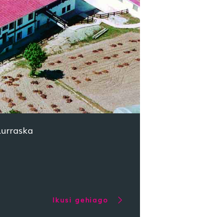
Lurraska
Ikusi gehiago