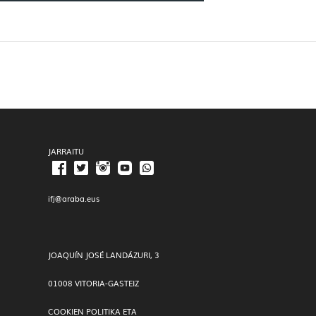
JARRAITU
ifj@araba.eus
JOAQUÍN JOSÉ LANDÁZURI, 3
01008 VITORIA-GASTEIZ
COOKIEN POLITIKA ETA