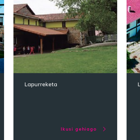
Lapurreketa
Ikusi gehiago