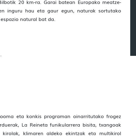
ilbotik 20 km-ra. Garai batean Europako meatze-
zen inguru hau eta gaur egun, naturak sortutako
espazio natural bat da.
.
e-rooma eta konkis programan oinarritutako frogez
rduerak, La Reineta funikularrera bisita, txangoak
 kirolak, klimaren aldeko ekintzak eta multikirol