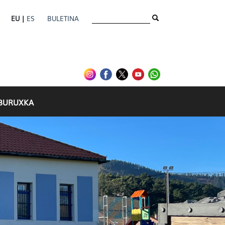
EU |
ES
BULETINA
IBURUXKA