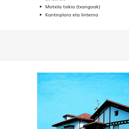
Motxila txikia (txangoak)
Kantinplora eta linterna