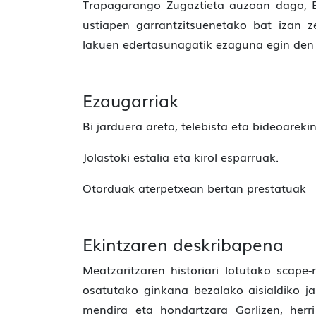
Trapagarango Zugaztieta auzoan dago, B
ustiapen garrantzitsuenetako bat izan 
lakuen edertasunagatik ezaguna egin den 
Ezaugarriak
Bi jarduera areto, telebista eta bideoarekin
Jolastoki estalia eta kirol esparruak.
Otorduak aterpetxean bertan prestatuak
Ekintzaren deskribapena
Meatzaritzaren historiari lotutako scap
osatutako ginkana bezalako aisialdiko ja
mendira eta hondartzara Gorlizen, herri