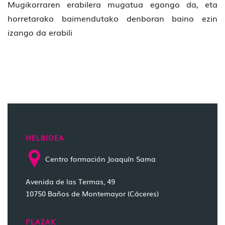
Mugikorraren erabilera mugatua egongo da, eta
horretarako baimendutako denboran baino ezin
izango da erabili
HELBIDEA
Centro formación Joaquín Sama
Avenida de las Termas, 49
10750 Baños de Montemayor (Cáceres)
PLAZAK