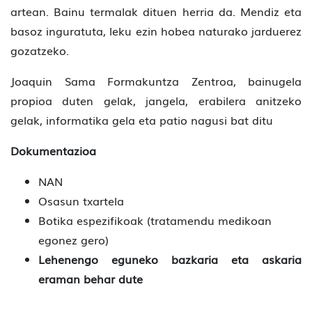
artean. Bainu termalak dituen herria da. Mendiz eta
basoz inguratuta, leku ezin hobea naturako jarduerez
gozatzeko.
Joaquin Sama Formakuntza Zentroa, bainugela
propioa duten gelak, jangela, erabilera anitzeko
gelak, informatika gela eta patio nagusi bat ditu
Dokumentazioa
NAN
Osasun txartela
Botika espezifikoak (tratamendu medikoan
egonez gero)
Lehenengo eguneko bazkaria eta askaria
eraman behar dute