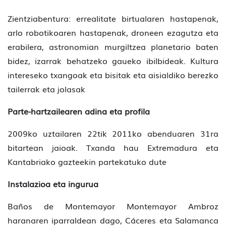
Zientziabentura: errealitate birtualaren hastapenak,
arlo robotikoaren hastapenak, droneen ezagutza eta
erabilera, astronomian murgiltzea planetario baten
bidez, izarrak behatzeko gaueko ibilbideak. Kultura
intereseko txangoak eta bisitak eta aisialdiko berezko
tailerrak eta jolasak
Parte-hartzailearen adina eta profila
2009ko uztailaren 22tik 2011ko abenduaren 31ra
bitartean jaioak. Txanda hau Extremadura eta
Kantabriako gazteekin partekatuko dute
Instalazioa eta ingurua
Baños de Montemayor Montemayor Ambroz
haranaren iparraldean dago, Cáceres eta Salamanca