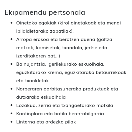
Ekipamendu pertsonala
Oinetako egokiak (kirol oinetakoak eta mendi
ibilaldietarako zapatilak).
Arropa erosoa eta berotzen duena (galtza
motzak, kamisetak, txandala, jertse edo
izerditakoren bat...)
Bainujantzia, igerilekurako eskuoihala,
eguzkitarako krema, eguzkitarako betaurrekoak
eta txankletak
Norberaren garbitasunerako produktuak eta
dutxarako eskuoihala
Lozakua, zerria eta txangoetarako motxila
Kantinplora edo botila bererrabilgarria
Linterna eta ordezko pilak