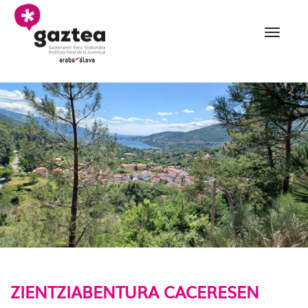
Eduki nagusira joan
020 Zientziabentura Ca
ZIENTZIABENTURA CACERESEN