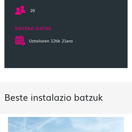
20
EGITEKO DATAK
Uztailaren 12tik 21era
Beste instalazio batzuk