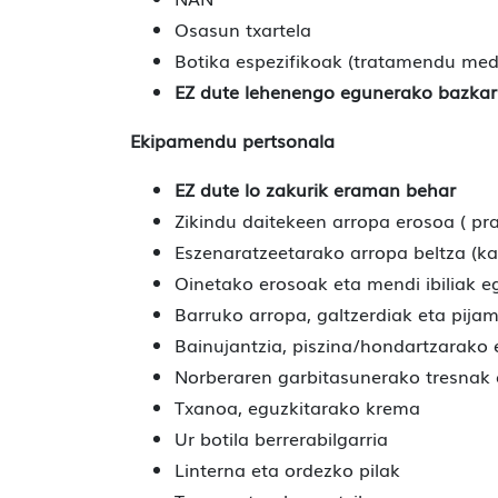
Osasun txartela
Botika espezifikoak (tratamendu me
EZ dute lehenengo egunerako bazkar
Ekipamendu pertsonala
EZ dute lo zakurik eraman behar
Zikindu daitekeen arropa erosoa ( pr
Eszenaratzeetarako arropa beltza (kam
Oinetako erosoak eta mendi ibiliak e
Barruko arropa, galtzerdiak eta pija
Bainujantzia, piszina/hondartzarako 
Norberaren garbitasunerako tresnak 
Txanoa, eguzkitarako krema
Ur botila berrerabilgarria
Linterna eta ordezko pilak