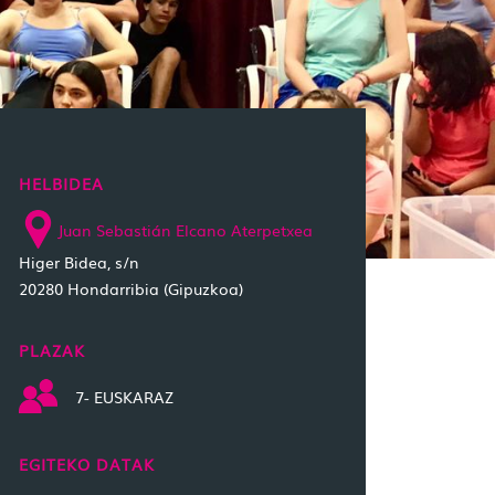
HELBIDEA
Juan Sebastián Elcano Aterpetxea
Higer Bidea, s/n
20280 Hondarribia (Gipuzkoa)
PLAZAK
7- EUSKARAZ
EGITEKO DATAK