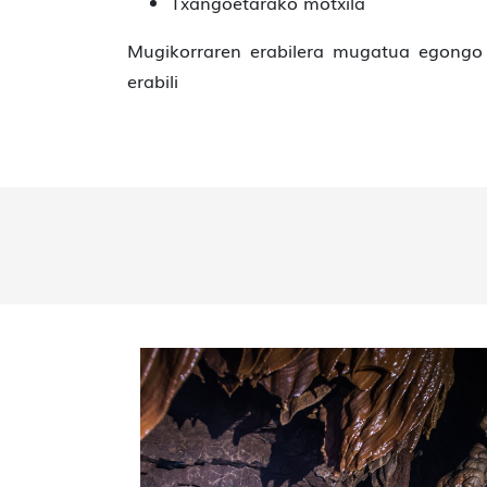
Txangoetarako motxila
Mugikorraren erabilera mugatua egongo
erabili