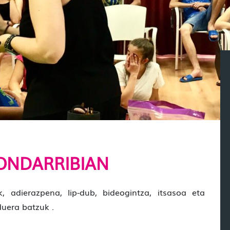
ONDARRIBIAN
k, adierazpena, lip-dub, bideogintza, itsasoa eta
duera batzuk .