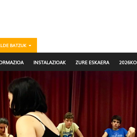
ALDE BATZUK
 Hondarribia eu - gazte
FORMAZIOA
INSTALAZIOAK
ZURE ESKAERA
2026KO