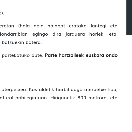
).
ueretan (hala nola hainbat eratako lantegi eta
Hondarribian egingo dira jarduera horiek, eta,
a batzuekin batera.
 partekatuko dute.
Parte hartzaileek euskara ondo
aterpetxea. Kostaldetik hurbil dago aterpetxe hau,
tural pribilegiatuan. Hirigunetik 800 metrora, eta