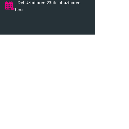
Del Uztailaren 23tik abuztuaren
1era