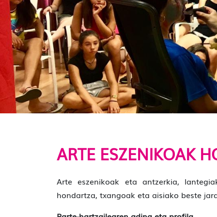
ARTE ESZENIKOAK H
Arte eszenikoak eta antzerkia, lantegia
hondartza, txangoak eta aisiako beste jar
Parte-hartzailearen adina eta profila