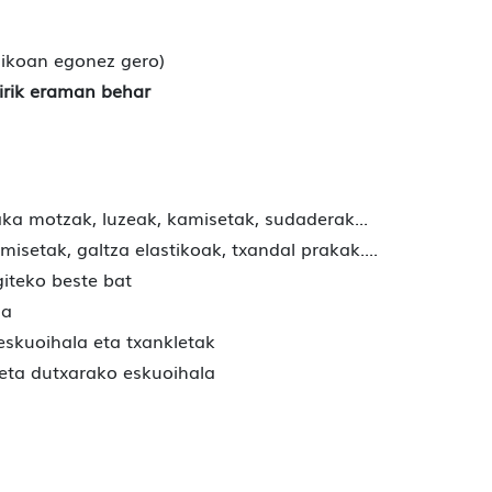
dikoan egonez gero)
irik eraman behar
aka motzak, luzeak, kamisetak, sudaderak...
isetak, galtza elastikoak, txandal prakak....
giteko beste bat
ma
eskuoihala eta txankletak
eta dutxarako eskuoihala