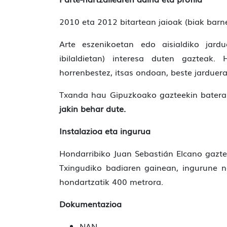
2010 eta 2012 bitartean jaioak (biak barne
Arte eszenikoetan edo aisialdiko jard
ibilaldietan) interesa duten gazteak. 
horrenbestez, itsas ondoan, beste jarduer
Txanda hau Gipuzkoako gazteekin batera
jakin behar dute.
Instalazioa eta ingurua
Hondarribiko Juan Sebastián Elcano gazte 
Txingudiko badiaren gainean, ingurune na
hondartzatik 400 metrora.
Dokumentazioa
NAN