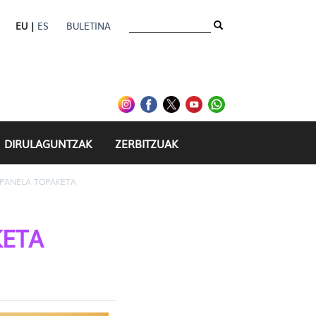
EU |
ES
BULETINA
DIRULAGUNTZAK
ZERBITZUAK
PANELA TOPAKETA
KETA