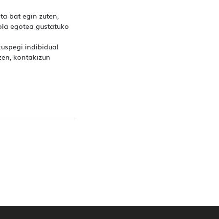
ta bat egin zuten,
ola egotea gustatuko
uspegi indibidual
zen, kontakizun