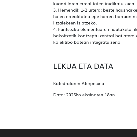
kuadrillaren errealitatea irudikatu zuen
3. Hemendik 1-2 urtera: beste hausnarke
haien errealitatea epe horren barruan n
litzaiekeen islatzeko.
4. Funtsezko elementuaren hautaketa: ik
bakoitzetik kontzeptu zentral bat atera 
kolektibo batean integratu zena
LEKUA ETA DATA
Katedralaren Aterpetxea
Data: 2025ko ekainaren 18an