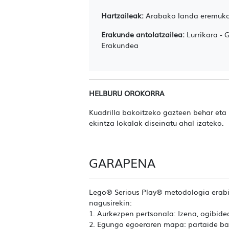
Hartzaileak:
Arabako landa eremuko
Erakunde antolatzailea:
Lurrikara - 
Erakundea
HELBURU OROKORRA
Kuadrilla bakoitzeko gazteen behar eta
ekintza lokalak diseinatu ahal izateko.
GARAPENA
Lego® Serious Play® metodologia erabil
nagusirekin:
1. Aurkezpen pertsonala: Izena, ogibidea
2. Egungo egoeraren mapa: partaide bak