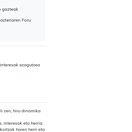
 gazteak
Gazteriaren Foru
 interesak ezagutzea
i zen, hiru dinamika
, interesak eta herria.
oitzak haien herri eta