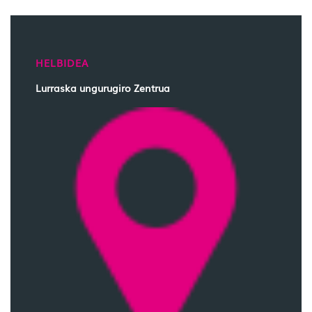
HELBIDEA
Lurraska ungurugiro Zentrua