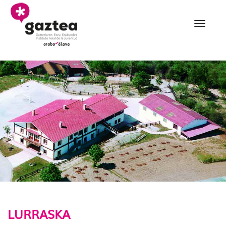
Eduki nagusira joan
004 Lurraska udalekuak
LURRASKA