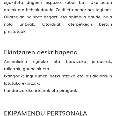
egokituta dagoen espazio zabal bat. Ukuiluetan
ardiak eta behiak daude. Zaldi eta behor-hezitegi bat.
Oilategian hainbat hegazti eta animalia daude, hala
nola untxiak. Otorduak aterpetxean bertan
prestatuak.
Ekintzaren deskribapena
Animaliekin egiteko eta baratzeko jarduerak,
tailerrak, gaubelak eta
txangoak; ingurumen hezkuntzako eta aisialdiarekin
lotutako ekintzak;
hondartzarako irteerak eta piraguak.
EKIPAMENDU PERTSONALA