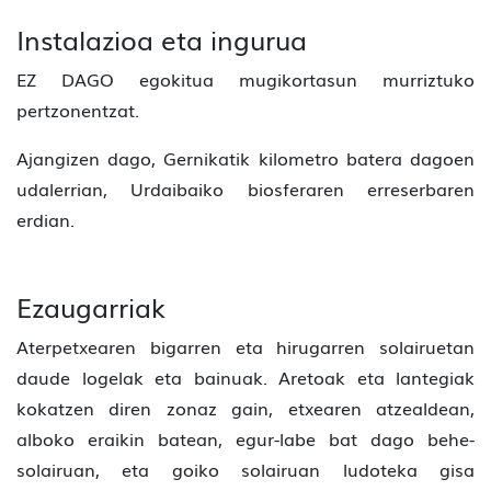
Instalazioa eta ingurua
EZ DAGO egokitua mugikortasun murriztuko
pertzonentzat.
Ajangizen dago, Gernikatik kilometro batera dagoen
udalerrian, Urdaibaiko biosferaren erreserbaren
erdian.
Ezaugarriak
Aterpetxearen bigarren eta hirugarren solairuetan
daude logelak eta bainuak. Aretoak eta lantegiak
kokatzen diren zonaz gain, etxearen atzealdean,
alboko eraikin batean, egur-labe bat dago behe-
solairuan, eta goiko solairuan ludoteka gisa