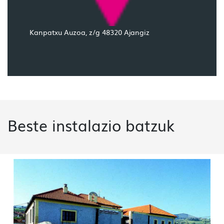
Kanpatxu Auzoa, z/g 48320 Ajangiz
Beste instalazio batzuk