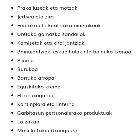
Praka luzeak eta motzak
Jertsea eta zira
Euritako eta kiroletako oinetakoak
Uretako gomazko sandaliak
Kamisetak eta kirol jantziak
Bainujantziak, eskuoihalak eta bainuko txanoa
Pijama
Burukoa
Barruko arropa
Eguzkitako krema
Eltxo-uxagarria
Kantinplora eta linterna
Garbitasun pertsonalerako produktuak
Lo zakua
Motxila txikia (txangoak)