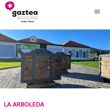
Eduki nagusira joan
002 la arboleda - gazte
LA ARBOLEDA