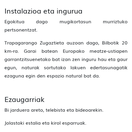
Instalazioa eta ingurua
Egokitua dago mugikortasun murriztuko
pertsonentzat.
Trapagarango Zugaztieta auzoan dago, Bilbotik 20
km-ra. Garai batean Europako meatze-ustiapen
garrantzitsuenetako bat izan zen inguru hau eta gaur
egun, naturak sortutako lakuen edertasunagatik
ezaguna egin den espazio natural bat da.
Ezaugarriak
Bi jarduera areto, telebista eta bideoarekin.
Jolastoki estalia eta kirol esparruak.