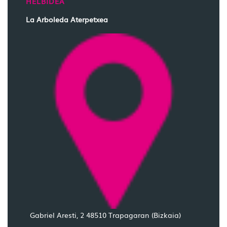
HELBIDEA
La Arboleda Aterpetxea
Gabriel Aresti, 2 48510 Trapagaran (Bizkaia)