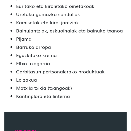
Euritako eta kiroletako oinetakoak
Uretako gomazko sandaliak
Kamisetak eta kirol jantziak
Bainujantziak, eskuoihalak eta bainuko txanoa
Pijama
Barruko arropa
Eguzkitako krema
Eltxo-uxagarria
Garbitasun pertsonalerako produktuak
Lo zakua
Motxila txikia (txangoak)
Kantinplora eta linterna