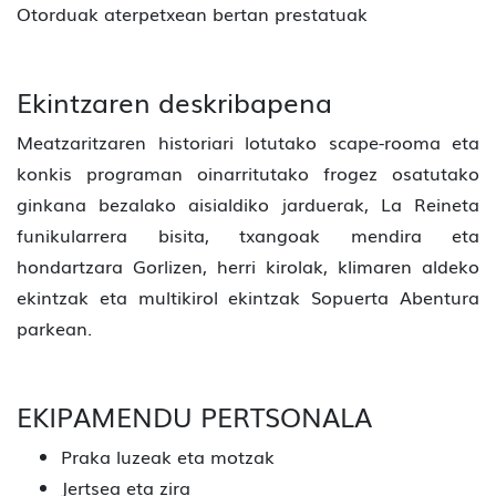
Otorduak aterpetxean bertan prestatuak
Ekintzaren deskribapena
Meatzaritzaren historiari lotutako scape-rooma eta
konkis programan oinarritutako frogez osatutako
ginkana bezalako aisialdiko jarduerak, La Reineta
funikularrera bisita, txangoak mendira eta
hondartzara Gorlizen, herri kirolak, klimaren aldeko
ekintzak eta multikirol ekintzak Sopuerta Abentura
parkean.
EKIPAMENDU PERTSONALA
Praka luzeak eta motzak
Jertsea eta zira