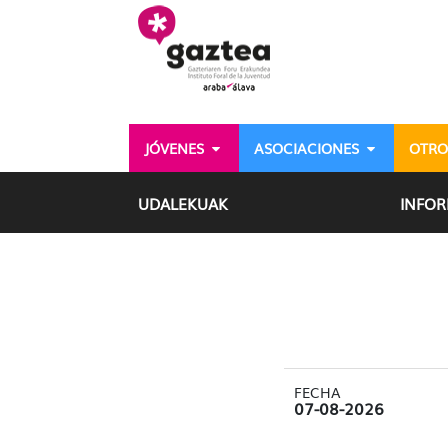
Saltar al contenido principal
JÓVENES
ASOCIACIONES
OTRO
Detalle instalaciones U
UDALEKUAK
INFO
FECHA
07-08-2026