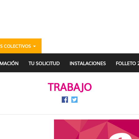
S COLECTIVOS
dalekuak - gazteria
RMACIÓN
TU SOLICITUD
INSTALACIONES
FOLLETO 
TRABAJO
Compartir en Facebook
Compartir en Twitter