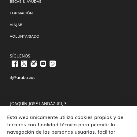
BECAS & AYUDAS
FORMACIÓN
VIAJAR
VOLUNTARIADO
SÍGUENOS
ifj@araba.eus
JOAQUÍN JOSÉ LANDÁZURI, 3
Esta web únicamente utiliza cookies propias y de
01008 VITORIA-GASTEIZ
terceros con finalidad técnica para permitir la
POLÍTICA DE COOKIES Y PRIVACIDAD
navegación de las personas usuarias, facilitar