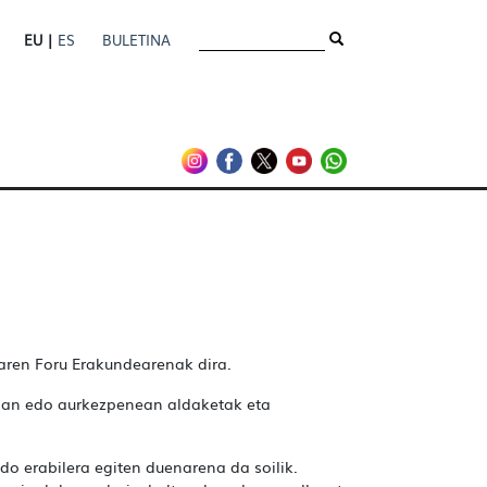
EU |
ES
BULETINA
aren Foru Erakundearenak dira.
oan edo aurkezpenean aldaketak eta
do erabilera egiten duenarena da soilik.