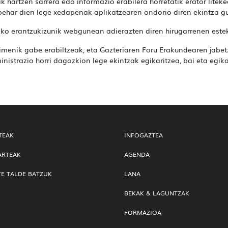
 hartzen sarrera edo informazio erabilera horretatik erator liteke
behar dien lege xedapenak aplikatzearen ondorio diren ekintza gu
ako erantzukizunik webgunean adierazten diren hirugarrenen este
nik gabe erabiltzeak, eta Gazteriaren Foru Erakundearen jabetza
nistrazio horri dagozkion lege ekintzak egikaritzea, bai eta egikar
TEAK
INFOGAZTEA
ARTEAK
AGENDA
TE TALDE BATZUK
LANA
BEKAK & LAGUNTZAK
FORMAZIOA