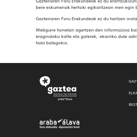
Gazteriaren Foru Erakundeak ez du erantzukizunik
bere eskumenak hertsiki egikaritzean men egin 
Gazteriaren Foru Erakundeak ez du hartzen inol
Webgune honetan agertzen den informazioa baime
eragindako kalte eta galerek, ekarriko dute admi
hala balegokio.
GAZ
ELK
BES