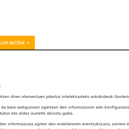
ALDE BATZUK
k
zen diren elementuen jabetza intelektualeko eskubideak Gazteri
n du bere webgunean agertzen den informazioan edo konfigurazi
tan eta aldez aurretik abisatu gabe.
n informazioaz egiten den erabileraren erantzukizuna, sarrera e