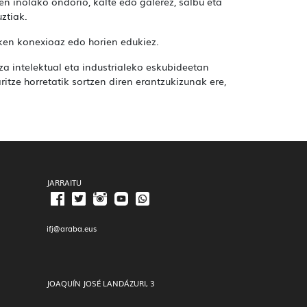
en inolako ondorio, kalte edo galerez, salbu eta
ztiak.
ken konexioaz edo horien edukiez.
 intelektual eta industrialeko eskubideetan
itze horretatik sortzen diren erantzukizunak ere,
JARRAITU
ifj@araba.eus
JOAQUÍN JOSÉ LANDÁZURI, 3