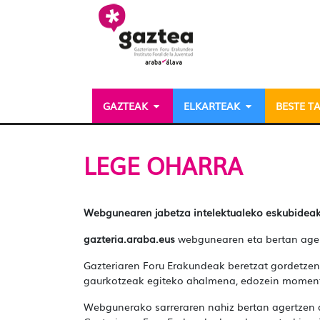
Eduki nagusira joan
GAZTEAK
ELKARTEAK
BESTE T
Lege oharra - gazteria
LEGE OHARRA
Webgunearen jabetza intelektualeko eskubidea
gazteria.araba.eus
webgunearen eta bertan agert
Gazteriaren Foru Erakundeak beretzat gordetze
gaurkotzeak egiteko ahalmena, edozein momentu
Webgunerako sarreraren nahiz bertan agertzen de