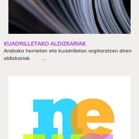
KUADRILLETAKO ALDIZKARIAK
Arabako herrietan eta kuadrilletan argitaratzen diren
aldizkariak ...