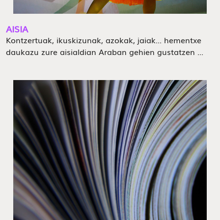
AISIA
Kontzertuak, ikuskizunak, azokak, jaiak... hementxe
daukazu zure aisialdian Araban gehien gustatzen ...