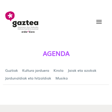
Eduki nagusira joan
Agenda - gazteria
AGENDA
Guztiak
Kultura jarduera
Kirola
Jaiak eta azokak
Jardunaldiak eta hitzaldiak
Musika