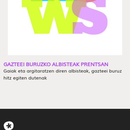
GAZTEEI BURUZKO ALBISTEAK PRENTSAN
Gaiak eta argitaratzen diren albisteak, gazteei buruz
hitz egiten dutenak