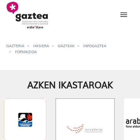
Eduki nagusira joan
Formación detalle - gaz
GAZTERIA
HASIERA
GAZTEAK
INFOGAZTEA
FORMAZIOA
AZKEN IKASTAROAK