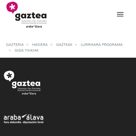
Eduki nagusira joan
Detalle guias - gazteria
GAZTERIA
HASIERA
GAZTEAK
LURRIKARA PROGRAMA
GIDA TXIKIAK