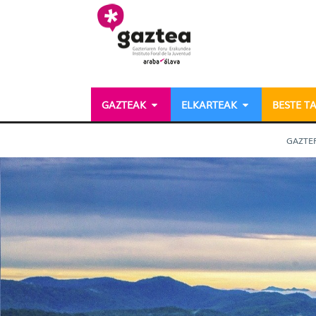
Eduki nagusira joan
GAZTEAK
ELKARTEAK
BESTE T
Aisialdiko hezkuntza ja
GAZTE