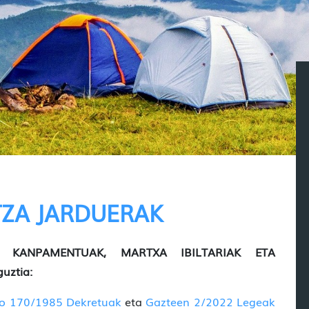
TZA JARDUERAK
, KANPAMENTUAK, MARTXA IBILTARIAK ETA
uztia:
ko 170/1985 Dekretuak
eta
Gazteen 2/2022 Legeak