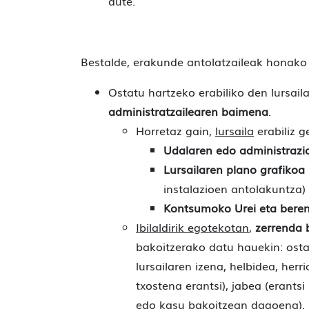
dute.
Bestalde, erakunde antolatzaileak honak
Ostatu hartzeko erabiliko den lursail
administratzailearen baimena
.
Horretaz gain,
lursaila
erabiliz g
Udalaren edo administrazio
Lursailaren plano grafikoa
instalazioen antolakuntza)
Kontsumoko Urei eta beren
Ibilaldirik egotekotan
,
zerrenda 
bakoitzerako datu hauekin: osta
lursailaren izena, helbidea, herri
txostena erantsi), jabea (erants
edo kasu bakoitzean dagoena).