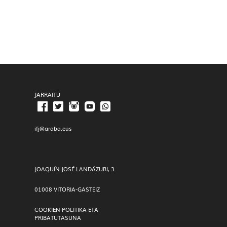
JARRAITU
ifj@araba.eus
JOAQUÍN JOSÉ LANDÁZURI, 3
01008 VITORIA-GASTEIZ
COOKIEN POLITIKA ETA
PRIBATUTASUNA