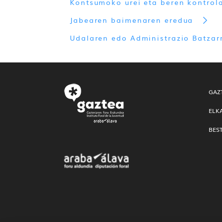
Kontsumoko urei eta beren kontrola
Jabearen baimenaren eredua
Udalaren edo Administrazio Batzar
GAZ
ELK
BES