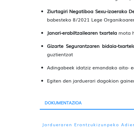
Ziurtagiri Negatiboa Sexu-izaerako De
babesteko 8/2021 Lege Organikoaren
Janari-erabiltzailearen txartela
mota h
Gizarte Segurantzaren bidaia-txarte
guztientzat
Adingabeek idatziz emandako aita- 
Egiten den jarduerari dagokion gainer
DOKUMENTAZIOA
Jardueraren Erantzukizunpeko Adie