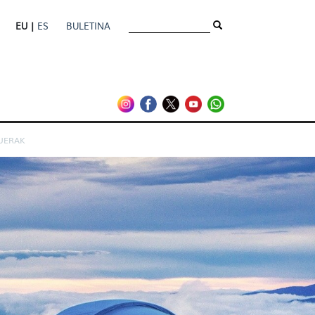
EU |
ES
BULETINA
UERAK