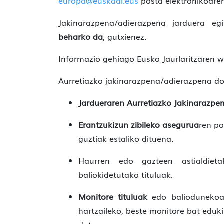
europa@euskadi.eus
posta elektronikoaren
Jakinarazpena/adierazpena jarduera e
beharko da
, gutxienez.
Informazio gehiago Eusko Jaurlaritzaren
Aurretiazko jakinarazpena/adierazpena d
Jardueraren Aurretiazko Jakinarazp
Erantzukizun zibileko asegurua
ren po
guztiak estaliko dituena.
Haurren edo gazteen astialdieta
baliokidetutako tituluak.
Monitore tituluak
edo baliodunekoak
hartzaileko, beste monitore bat eduk