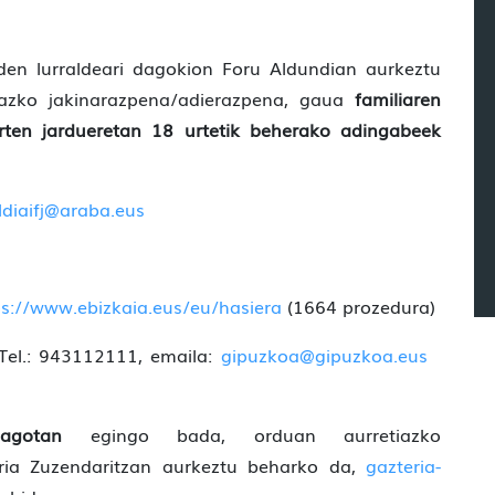
 den lurraldeari dagokion Foru Aldundian aurkeztu
iazko jakinarazpena/adierazpena, gaua
familiaren
rten jardueretan 18 urtetik beherako adingabeek
ldiaifj@araba.eus
ps://www.ebizkaia.eus/eu/hasiera
(1664 prozedura)
 Tel.: 943112111, emaila:
gipuzkoa@gipuzkoa.eus
hiagotan
egingo bada, orduan aurretiazko
eria Zuzendaritzan aurkeztu beharko da,
gazteria-