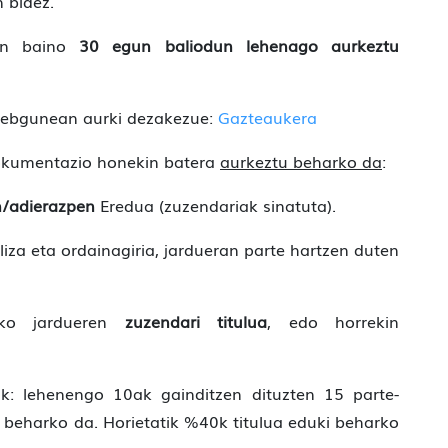
 bidez.
gin baino
30 egun baliodun lehenago aurkeztu
 webgunean aurki dezakezue:
Gazteaukera
okumentazio honekin batera
aurkeztu beharko da
:
en/adierazpen
Eredua (zuzendariak sinatuta).
liza eta ordainagiria, jardueran parte hartzen duten
ko jardueren
zuzendari titulua
, edo horrekin
: lehenengo 10ak gainditzen dituzten 15 parte-
i beharko da. Horietatik %40k titulua eduki beharko