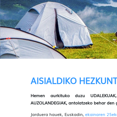
AISIALDIKO HEZKUN
Hemen aurkituko duzu UDALEKUAK
AUZOLANDEGIAK, antolatzeko behar den g
Jarduera hauek, Euskadin,
ekainaren 25e