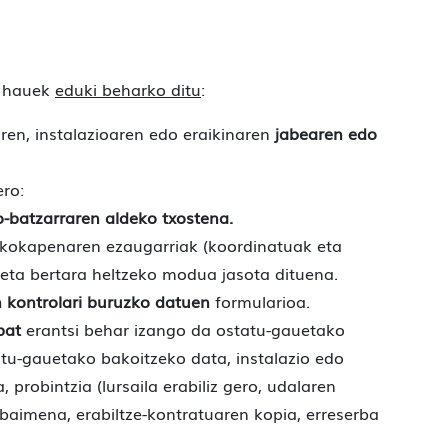
o hauek
eduki beharko ditu
:
aren, instalazioaren edo eraikinaren
jabearen edo
ero:
-batzarraren aldeko txostena.
kokapenaren ezaugarriak (koordinatuak eta
 eta bertara heltzeko modua jasota dituena.
 kontrolari buruzko datuen
formularioa.
bat
erantsi behar izango da ostatu-gauetako
tu-gauetako bakoitzeko data, instalazio edo
a, probintzia (lursaila erabiliz gero, udalaren
i baimena, erabiltze-kontratuaren kopia, erreserba