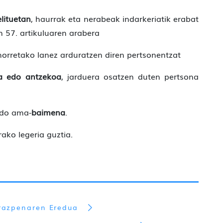
lituetan
, haurrak eta nerabeak indarkeriatik erabat
 57. artikuluaren arabera
orretako lanez arduratzen diren pertsonentzat
la edo antzekoa
, jarduera osatzen duten pertsona
edo ama-
baimena
.
ako legeria guztia.
razpenaren Eredua