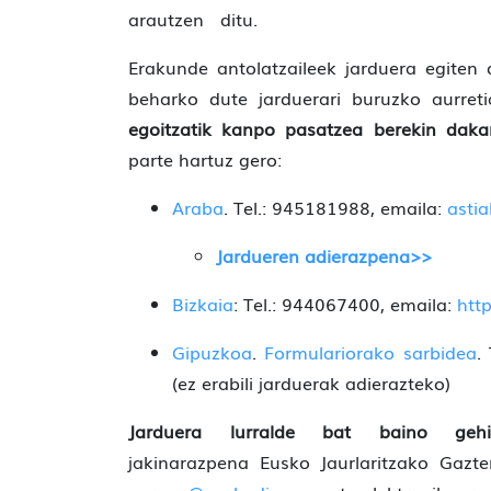
arautzen ditu.
Erakunde antolatzaileek jarduera egiten
beharko dute jarduerari buruzko aurret
egoitzatik kanpo pasatzea berekin daka
parte hartuz gero:
Araba
. Tel.: 945181988, emaila:
astia
Jardueren adierazpena>>
Bizkaia
: Tel.: 944067400, emaila:
htt
Gipuzkoa
.
Formulariorako sarbidea
.
(ez erabili jarduerak adierazteko)
Jarduera lurralde bat baino ge
jakinarazpena Eusko Jaurlaritzako Gazt