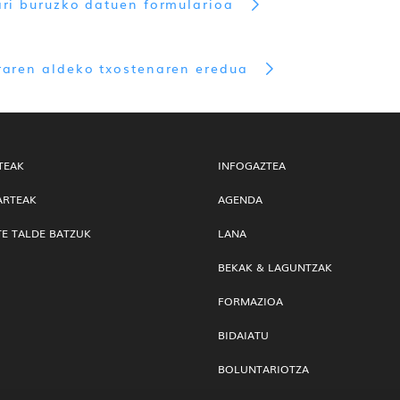
ri buruzko datuen formularioa
raren aldeko txostenaren eredua
TEAK
INFOGAZTEA
ARTEAK
AGENDA
TE TALDE BATZUK
LANA
BEKAK & LAGUNTZAK
FORMAZIOA
BIDAIATU
BOLUNTARIOTZA