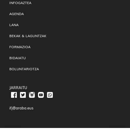
INFOGAZTEA
AGENDA
LANA
BEKAK & LAGUNTZAK
FORMAZIOA
BIDAIATU
BOLUNTARIOTZA
JARRAITU
ifj@araba.eus