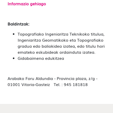
Informazio gehiago
Baldintzak:
Topografiako Ingeniaritza Teknikoko titulua,
Ingeniaritza Geomatikoko eta Topografiako
gradua edo baliokidea izatea, edo titulu hori
emateko eskubideak ordainduta izatea.
Gidabaimena edukitzea
Arabako Foru Aldundia - Provincia plaza, z/g -
01001 Vitoria-Gasteiz Tel. : 945 181818