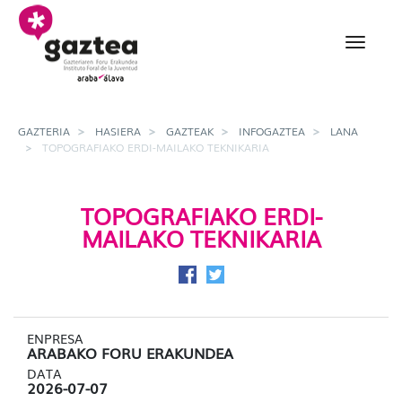
Eduki nagusira joan
Topografiako erdi-maila
GAZTERIA
HASIERA
GAZTEAK
INFOGAZTEA
LANA
TOPOGRAFIAKO ERDI-MAILAKO TEKNIKARIA
TOPOGRAFIAKO ERDI-
MAILAKO TEKNIKARIA
Facebook-en partekatu
Twitter-en partekatu
ENPRESA
ARABAKO FORU ERAKUNDEA
DATA
2026-07-07