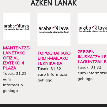
AZKEN LANAK
MANTENTZE-
ZERGEN
LANETAKO
TOPOGRAFIAKO
IKUSKATZAILE
OFIZIAL
ERDI-MAILAKO
LAGUNTZAILE
IZATEKO 4
TEKNIKARIA
Tasak: 31,82
PLAZA
Tasak: 31,82
euro Informazi
Tasak: 21,22
euro Informazio
gehiago
euro
gehiago
Informazio
gehiago