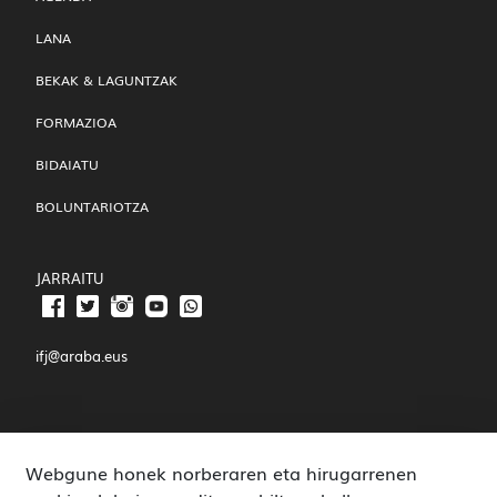
LANA
BEKAK & LAGUNTZAK
FORMAZIOA
BIDAIATU
BOLUNTARIOTZA
JARRAITU
ifj@araba.eus
JOAQUÍN JOSÉ LANDÁZURI, 3
Webgune honek norberaren eta hirugarrenen