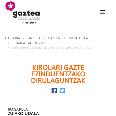
Eduki nagusira joan
kirolari gazte ezinduen
GAZTERIA
HASIERA
GAZTEAK
INFOGAZTEA
BEKAK & LAGUNTZAK
KIROLARI GAZTE EZINDUENTZAKO DIRULAGUNTZAK
KIROLARI GAZTE
EZINDUENTZAKO
DIRULAGUNTZAK
Facebook-en partekatu
Twitter-en partekatu
IRAGARLEA
ZUIAKO UDALA