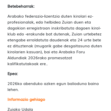
Betebeharrak:
Arabako federazio-lizentzia duten kirolari ez-
profesionalak, edo helbidea Zuian duen eta
dagokion erregistroan inskribatuta dagoen kirol-
klub edo -erakunde bat dutenak, Zuian urtebetez
etengabe erroldatuta daudenak eta 24 urte bete
ez dituztenak (mugarik gabe desgaitasuna duten
kirolarien kasuan), bai eta Arabako Foru
Aldundiak 2026rako promesatzat
kalifikatutakoak ere..
Epea:
2026ko abenduko azken egun balioduna baino
lehen.
Informazio gehiago
Zuiako Udala