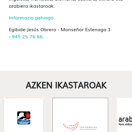
arabiera ikastaroak.
Informazio gehiago
Egibide-Jesús Obrero - Monseñor Estenaga 1
-
945 25 76 66
.
AZKEN IKASTAROAK