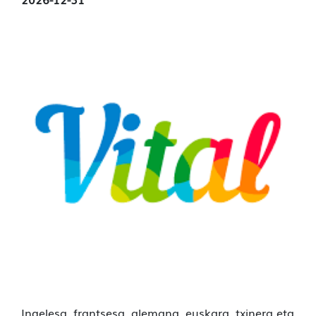
Ingelesa, frantsesa, alemana, euskara, txinera eta