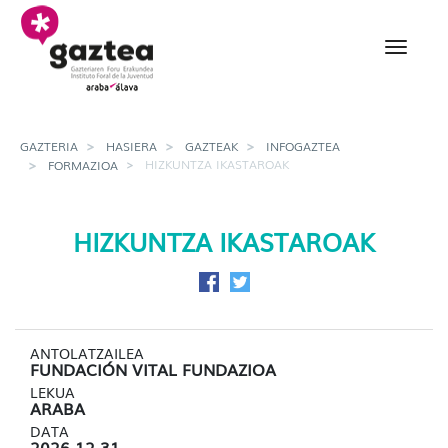
Eduki nagusira joan
Hizkuntza ikastaroak - 
GAZTERIA
HASIERA
GAZTEAK
INFOGAZTEA
HIZKUNTZA IKASTAROAK
FORMAZIOA
HIZKUNTZA IKASTAROAK
Facebook-en partekatu
Twitter-en partekatu
ANTOLATZAILEA
FUNDACIÓN VITAL FUNDAZIOA
LEKUA
ARABA
DATA
2026-12-31