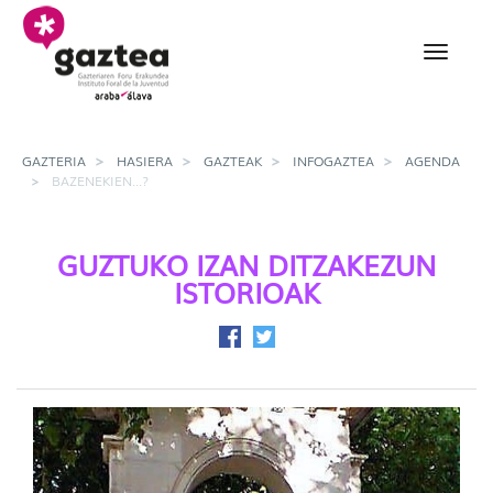
Eduki nagusira joan
Bazenekien...? - gazter
GAZTERIA
HASIERA
GAZTEAK
INFOGAZTEA
AGENDA
BAZENEKIEN...?
GUZTUKO IZAN DITZAKEZUN
ISTORIOAK
Facebook-en partekatu
Twitter-en partekatu