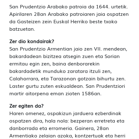
San Prudentzio Arabako patroia da 1644. urtetik.
Apirilaren 28an Arabako patroiaren jaia ospatzen
da Gasteizen zein Euskal Herriko beste txoko
batzuetan.
Zer dio kondairak?
San Prudentzio Armentian jaio zen VII. mendean,
bakardadean bizitzea atsegin zuen eta Sorian
ermitau egin zen, baina denborarekin
bakardadetik munduko zaratara itzuli zen,
Calahorrara, eta Tarazonan gotzain bihurtu zen.
Laster gurtu zuten eskualdean. San Prudentziori
martir aitorpena eman zioten 1586an.
Zer egiten da?
Haren omenez, ospakizun jarduera ezberdinak
ospatzen dira, hala nola: bezperan erretreta eta
danborrada eta erromeria. Gainera, 28an
Armentiako zelaian azoka, kontzertuak eta herri