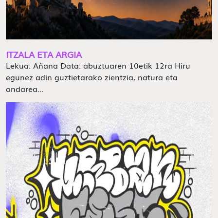
ITZALA ETA ARGIA
Lekua: Añana Data: abuztuaren 10etik 12ra Hiru
egunez adin guztietarako zientzia, natura eta
ondarea...