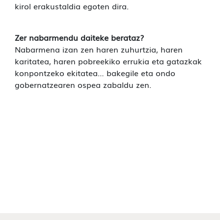
kirol erakustaldia egoten dira.
Zer nabarmendu daiteke berataz?
Nabarmena izan zen haren zuhurtzia, haren
karitatea, haren pobreekiko errukia eta gatazkak
konpontzeko ekitatea… bakegile eta ondo
gobernatzearen ospea zabaldu zen.