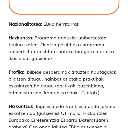
Nazionalitatea
: EBko herritarrak
Hezkuntza
: Programa nagusia: unibertsitate-
titulua izatea. Ekintza positiboko programa:
unibertsitate/institutu bateko hirugarren urteko
ikasle bat gutxienez
Profila
: Ibilbide desberdinak dituzten hautagaiak
bilatzen ditugu, hainbat arlotako praktikak
eskaintzen baititugu (politikak, zuzenbidea,
administrazioa, komunikazioak, IT, etab.)
Hizkuntzak
: Ingelesa edo frantsesa ondo jakitea
eskatzen da (gutxienez C1 maila, Hizkuntzen
Europako Erreferentzia Esparru Bateratuaren
arabera) Oso ondo jakitea EBko gutxienez bi