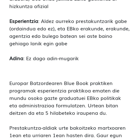
hizkuntza ofizial
Esperientzia
: Aldez aurreko prestakuntzarik gabe
(ordaindua edo ez), eta EBko erakunde, erakunde,
agentzia edo bulego batean sei aste baino
gehiago lanik egin gabe
Adina
: Ez dago adin-mugarik
Europar Batzordearen Blue Book praktiken
programak esperientzia praktikoa ematen die
mundu osoko gazte graduatuei EBko politikak
eta administrazioa formulatzen. Urtean bitan
deitzen da eta 5 hilabeteko iraupena du.
Prestakuntza-aldiak urte bakoitzeko martxoaren
1ean eta urriaren 1ean hasten dira. Gaur egun