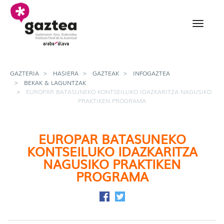
Eduki nagusira joan
Europar Batasuneko Kon
GAZTERIA
HASIERA
GAZTEAK
INFOGAZTEA
BEKAK & LAGUNTZAK
EUROPAR BATASUNEKO KONTSEILUKO IDAZKARITZA NAGUSIKO
PRAKTIKEN PROGRAMA
EUROPAR BATASUNEKO
KONTSEILUKO IDAZKARITZA
NAGUSIKO PRAKTIKEN
PROGRAMA
Facebook-en partekatu
Twitter-en partekatu