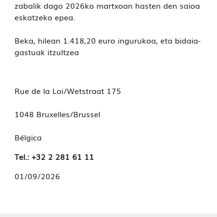
zabalik dago 2026ko martxoan hasten den saioa
eskatzeko epea.
Beka, hilean 1.418,20 euro ingurukoa, eta bidaia-
gastuak itzultzea
Rue de la Loi/Wetstraat 175
1048 Bruxelles/Brussel
Bélgica
Tel.: +32 2 281 61 11
01/09/2026