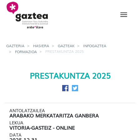
Eduki nagusira joan
Prestakuntza 2025 - ga
GAZTERIA
HASIERA
GAZTEAK
INFOGAZTEA
PRESTAKUNTZA 2025
FORMAZIOA
PRESTAKUNTZA 2025
Facebook-en partekatu
Twitter-en partekatu
ANTOLATZAILEA
ARABAKO MERKATARITZA GANBERA
LEKUA
VITORIA-GASTEIZ - ONLINE
DATA
2025-12-31