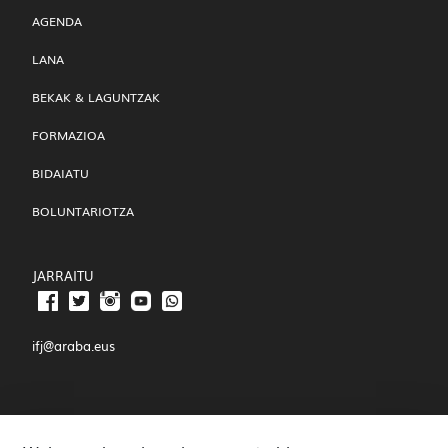
AGENDA
LANA
BEKAK & LAGUNTZAK
FORMAZIOA
BIDAIATU
BOLUNTARIOTZA
JARRAITU
ifj@araba.eus
JOAQUÍN JOSÉ LANDÁZURI, 3