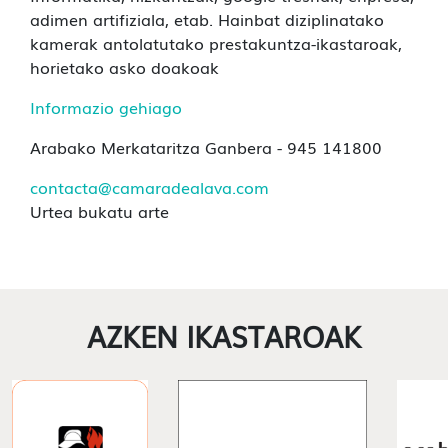
adimen artifiziala, etab. Hainbat diziplinatako
kamerak antolatutako prestakuntza-ikastaroak,
horietako asko doakoak
Informazio gehiago
Arabako Merkataritza Ganbera - 945 141800
contacta@camaradealava.com
Urtea bukatu arte
AZKEN IKASTAROAK