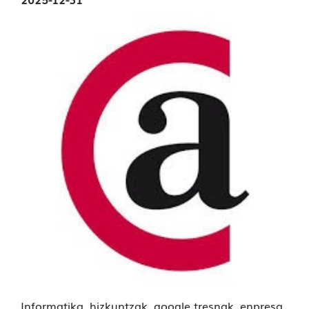
Informatika, hizkuntzak, google tresnak, enpresa,