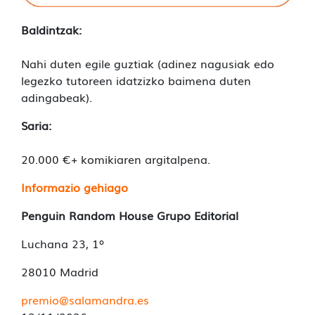
Baldintzak:
Nahi duten egile guztiak (adinez nagusiak edo
legezko tutoreen idatzizko baimena duten
adingabeak).
Saria:
20.000 €+ komikiaren argitalpena.
Informazio gehiago
Penguin Random House Grupo Editorial
Luchana 23, 1º
28010 Madrid
premio@salamandra.es