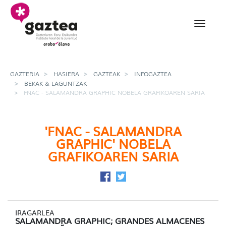
Eduki nagusira joan
FNAC - Salamandra Grap
GAZTERIA
HASIERA
GAZTEAK
INFOGAZTEA
BEKAK & LAGUNTZAK
FNAC - SALAMANDRA GRAPHIC NOBELA GRAFIKOAREN SARIA
'FNAC - SALAMANDRA
GRAPHIC' NOBELA
GRAFIKOAREN SARIA
Facebook-en partekatu
Twitter-en partekatu
IRAGARLEA
SALAMANDRA GRAPHIC; GRANDES ALMACENES