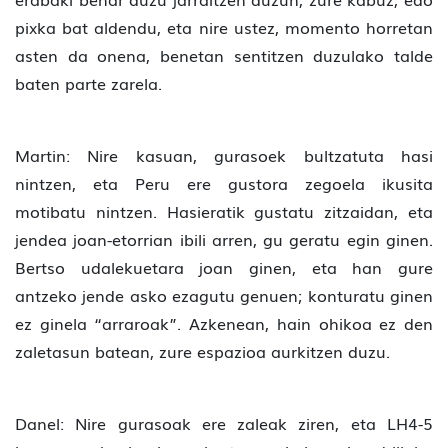
pixka bat aldendu, eta nire ustez, momento horretan
asten da onena, benetan sentitzen duzulako talde
baten parte zarela.
Martin: Nire kasuan, gurasoek bultzatuta hasi
nintzen, eta Peru ere gustora zegoela ikusita
motibatu nintzen. Hasieratik gustatu zitzaidan, eta
jendea joan-etorrian ibili arren, gu geratu egin ginen.
Bertso udalekuetara joan ginen, eta han gure
antzeko jende asko ezagutu genuen; konturatu ginen
ez ginela “arraroak”. Azkenean, hain ohikoa ez den
zaletasun batean, zure espazioa aurkitzen duzu.
Danel: Nire gurasoak ere zaleak ziren, eta LH4-5