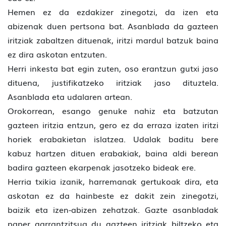
Hemen ez da ezdakizer zinegotzi, da izen eta
abizenak duen pertsona bat. Asanblada da gazteen
iritziak zabaltzen dituenak, iritzi mardul batzuk baina
ez dira askotan entzuten.
Herri inkesta bat egin zuten, oso erantzun gutxi jaso
dituena, justifikatzeko iritziak jaso dituztela.
Asanblada eta udalaren artean.
Orokorrean, esango genuke nahiz eta batzutan
gazteen iritzia entzun, gero ez da erraza izaten iritzi
horiek erabakietan islatzea. Udalak baditu bere
kabuz hartzen dituen erabakiak, baina aldi berean
badira gazteen ekarpenak jasotzeko bideak ere.
Herria txikia izanik, harremanak gertukoak dira, eta
askotan ez da hainbeste ez dakit zein zinegotzi,
baizik eta izen-abizen zehatzak. Gazte asanbladak
paper garrantzitsua du gazteen iritziak biltzeko eta