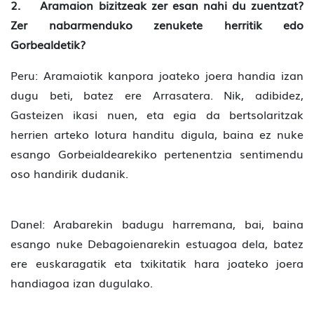
2. Aramaion bizitzeak zer esan nahi du zuentzat?
Zer nabarmenduko zenukete herritik edo
Gorbealdetik?
Peru: Aramaiotik kanpora joateko joera handia izan
dugu beti, batez ere Arrasatera. Nik, adibidez,
Gasteizen ikasi nuen, eta egia da bertsolaritzak
herrien arteko lotura handitu digula, baina ez nuke
esango Gorbeialdearekiko pertenentzia sentimendu
oso handirik dudanik.
Danel: Arabarekin badugu harremana, bai, baina
esango nuke Debagoienarekin estuagoa dela, batez
ere euskaragatik eta txikitatik hara joateko joera
handiagoa izan dugulako.