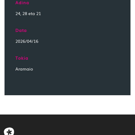
Adina
24, 28 eta 21
Data
2026/04/16
Tokia
Aramaio