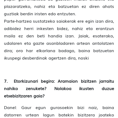
plazaratzeko, nahiz eta batzuetan ez diren ahots
guztiak berdin iristen edo entzuten.
Parte-hartzea sustatzeko saiakerak ere egin izan dira,
adibidez herri inkesten bidez, nahiz eta erantzun
maila ez den beti handia izan. Jaiak, esaterako,
udalaren eta gazte asanbladaren artean antolatzen
dira; oro har elkarlana badago, baina batzuetan
ikuspegi desberdinak agertzen dira, noski
7. Etorkizunari begira: Aramaion bizitzen jarraitu
nahiko zenukete? Nolakoa ikusten duzue
etxebizitzaren gaia?
Danel: Gaur egun gurasoekin bizi naiz, baina
datorren urtean lagun batekin bizitzera joateko