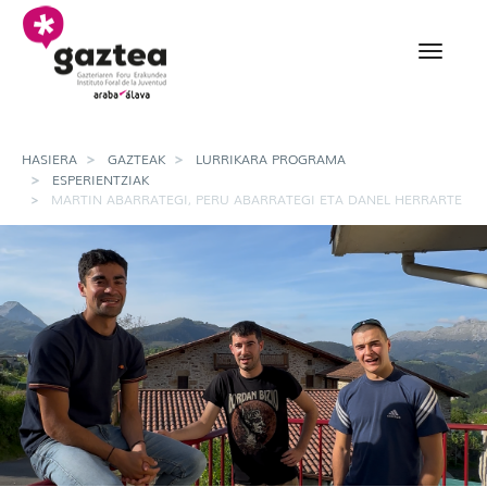
Eduki nagusira joan
Martin Abarrategi, Per
HASIERA
GAZTEAK
LURRIKARA PROGRAMA
ESPERIENTZIAK
MARTIN ABARRATEGI, PERU ABARRATEGI ETA DANEL HERRARTE