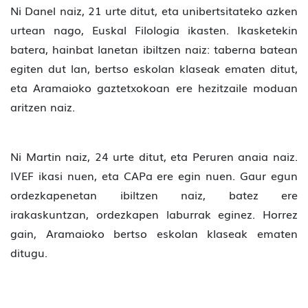
Ni Danel naiz, 21 urte ditut, eta unibertsitateko azken
urtean nago, Euskal Filologia ikasten. Ikasketekin
batera, hainbat lanetan ibiltzen naiz: taberna batean
egiten dut lan, bertso eskolan klaseak ematen ditut,
eta Aramaioko gaztetxokoan ere hezitzaile moduan
aritzen naiz.
Ni Martin naiz, 24 urte ditut, eta Peruren anaia naiz.
IVEF ikasi nuen, eta CAPa ere egin nuen. Gaur egun
ordezkapenetan ibiltzen naiz, batez ere
irakaskuntzan, ordezkapen laburrak eginez. Horrez
gain, Aramaioko bertso eskolan klaseak ematen
ditugu.