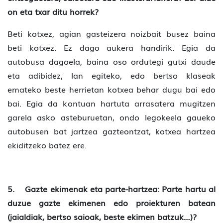
on eta txar ditu horrek?
Beti kotxez, agian gasteizera noizbait busez baina
beti kotxez. Ez dago aukera handirik. Egia da
autobusa dagoela, baina oso ordutegi gutxi daude
eta adibidez, lan egiteko, edo bertso klaseak
emateko beste herrietan kotxea behar dugu bai edo
bai. Egia da kontuan hartuta arrasatera mugitzen
garela asko asteburuetan, ondo legokeela gaueko
autobusen bat jartzea gazteontzat, kotxea hartzea
ekiditzeko batez ere.
5. Gazte ekimenak eta parte-hartzea: Parte hartu al
duzue gazte ekimenen edo proiekturen batean
(jaialdiak, bertso saioak, beste ekimen batzuk…)?