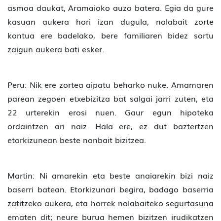
asmoa daukat, Aramaioko auzo batera. Egia da gure
kasuan aukera hori izan dugula, nolabait zorte
kontua ere badelako, bere familiaren bidez sortu
zaigun aukera bati esker.
Peru: Nik ere zortea aipatu beharko nuke. Amamaren
parean zegoen etxebizitza bat salgai jarri zuten, eta
22 urterekin erosi nuen. Gaur egun hipoteka
ordaintzen ari naiz. Hala ere, ez dut baztertzen
etorkizunean beste nonbait bizitzea.
Martin: Ni amarekin eta beste anaiarekin bizi naiz
baserri batean. Etorkizunari begira, badago baserria
zatitzeko aukera, eta horrek nolabaiteko segurtasuna
ematen dit; neure burua hemen bizitzen irudikatzen