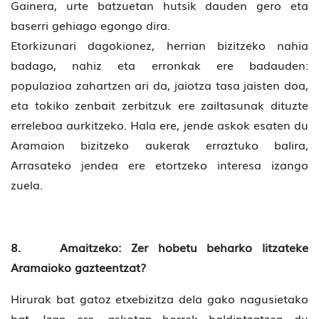
Gainera, urte batzuetan hutsik dauden gero eta
baserri gehiago egongo dira.
Etorkizunari dagokionez, herrian bizitzeko nahia
badago, nahiz eta erronkak ere badauden:
populazioa zahartzen ari da, jaiotza tasa jaisten doa,
eta tokiko zenbait zerbitzuk ere zailtasunak dituzte
erreleboa aurkitzeko. Hala ere, jende askok esaten du
Aramaion bizitzeko aukerak erraztuko balira,
Arrasateko jendea ere etortzeko interesa izango
zuela.
8. Amaitzeko: Zer hobetu beharko litzateke
Aramaioko gazteentzat?
Hirurak bat gatoz etxebizitza dela gako nagusietako
bat. Izan ere, askotan horrek baldintzatzen du