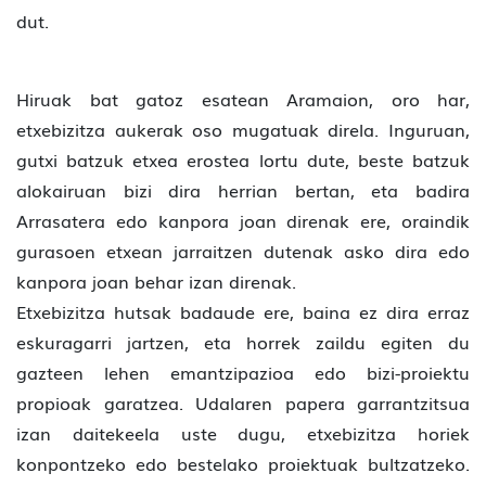
dut.
Hiruak bat gatoz esatean Aramaion, oro har,
etxebizitza aukerak oso mugatuak direla. Inguruan,
gutxi batzuk etxea erostea lortu dute, beste batzuk
alokairuan bizi dira herrian bertan, eta badira
Arrasatera edo kanpora joan direnak ere, oraindik
gurasoen etxean jarraitzen dutenak asko dira edo
kanpora joan behar izan direnak.
Etxebizitza hutsak badaude ere, baina ez dira erraz
eskuragarri jartzen, eta horrek zaildu egiten du
gazteen lehen emantzipazioa edo bizi-proiektu
propioak garatzea. Udalaren papera garrantzitsua
izan daitekeela uste dugu, etxebizitza horiek
konpontzeko edo bestelako proiektuak bultzatzeko.