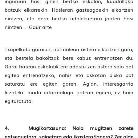
inguruan hasi ginen bertso eskolan, kuadrillako
batzuk elkarrekin. Hasieran gazteagoekin elkartzen
nintzen, eta gero bertso udalekuetara joaten hasi
nintzen…. Gaur arte
Txapelketa garaian, normalean astero elkartzen gara,
eta bestela bakoitzak bere kabuz entrenatzen du.
Garai batean eskolatik ere adostu zen astero saio bat
egitea entrenatzeko, nahiz eta askotan pixka bat
saturatu ere egiten garen. Agian, interesgarria
litzateke modu informalago batean egitea, ez hain
egituratuta.
4. Mugikortasuna: Nola mugitzen zarete
entseguetara, saioetara edo ikastera/lanera? Zer alde