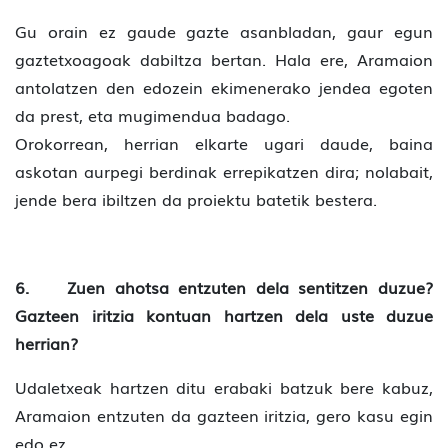
Gu orain ez gaude gazte asanbladan, gaur egun
gaztetxoagoak dabiltza bertan. Hala ere, Aramaion
antolatzen den edozein ekimenerako jendea egoten
da prest, eta mugimendua badago.
Orokorrean, herrian elkarte ugari daude, baina
askotan aurpegi berdinak errepikatzen dira; nolabait,
jende bera ibiltzen da proiektu batetik bestera.
6. Zuen ahotsa entzuten dela sentitzen duzue?
Gazteen iritzia kontuan hartzen dela uste duzue
herrian?
Udaletxeak hartzen ditu erabaki batzuk bere kabuz,
Aramaion entzuten da gazteen iritzia, gero kasu egin
edo ez.