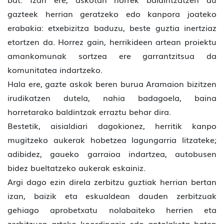
gazteek herrian geratzeko edo kanpora joateko
erabakia: etxebizitza baduzu, beste guztia inertziaz
etortzen da. Horrez gain, herrikideen artean proiektu
amankomunak sortzea ere garrantzitsua da
komunitatea indartzeko.
Hala ere, gazte askok beren burua Aramaion bizitzen
irudikatzen dutela, nahia badagoela, baina
horretarako baldintzak erraztu behar dira.
Bestetik, aisialdiari dagokionez, herritik kanpo
mugitzeko aukerak hobetzea lagungarria litzateke;
adibidez, gaueko garraioa indartzea, autobusen
bidez bueltatzeko aukerak eskainiz.
Argi dago ezin direla zerbitzu guztiak herrian bertan
izan, baizik eta eskualdean dauden zerbitzuak
gehiago aprobetxatu nolabaiteko herrien eta
zerbitzuen arteko koordinazio edo antolaketa baten