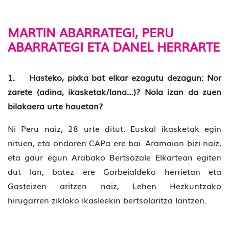
MARTIN ABARRATEGI, PERU
ABARRATEGI ETA DANEL HERRARTE
1. Hasteko, pixka bat elkar ezagutu dezagun: Nor
zarete (adina, ikasketak/lana…)? Nola izan da zuen
bilakaera urte hauetan?
Ni Peru naiz, 28 urte ditut. Euskal ikasketak egin
nituen, eta ondoren CAPa ere bai. Aramaion bizi naiz,
eta gaur egun Arabako Bertsozale Elkartean egiten
dut lan; batez ere Gorbeialdeko herrietan eta
Gasteizen aritzen naiz, Lehen Hezkuntzako
hirugarren zikloko ikasleekin bertsolaritza lantzen.