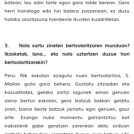
batean; lau adin tarte egon gara talde berean. Gero
herri handiago edo hiri batera zoazenean, ez duzu
halako aniztasuna hainbeste ikusten kuadrilletan.
3. Nola sartu zineten bertsolaritzaren munduan?
Ikasketak, lana… eta nola uztartzen duzue hori
bertsolaritzarekin?
Peru: Nik eskolan ezagutu nuen bertsolaritza, 5.
Mailan gutxi gora behera. Gustatu zitzaidan eta
kasualitatez, gelako zortzi lagunek eman genuen
izena bertso eskolan; gero batzuk bidean gelditu
ziren, baina beste batzuk jarraitu egin genuen, gaur
arte. Esango nuke momentu garrantzitsu bat
irakaslerik gabe geratzen zarenean dela: orduan
erabaki behar duzu jarraitzen duzun, zure kabuz, edo