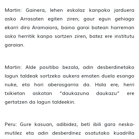
Martin: Gainera, lehen eskolaz kanpoko jarduera
asko Arrasaten egiten ziren; gaur egun gehiago
ekarri dira Aramaiora, baina garai batean harreman
asko herritik kanpo sortzen ziren, batez ere institutu
garaian.
Martin: Alde positibo bezala, adin desberdinetako
lagun taldeak sortzeko aukera ematen duela esango
nuke, eta hori aberasgarria da. Hala ere, herri
txikietan askotan “daukazuna daukazu” ere
gertatzen da lagun taldeekin.
Peru: Gure kasuan, adibidez, beti ibili gara neska-
mutilez eta adin desberdinez osatutako kuadrilla