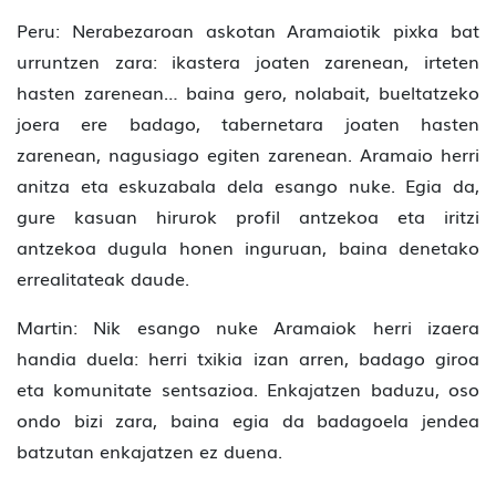
Peru: Nerabezaroan askotan Aramaiotik pixka bat
urruntzen zara: ikastera joaten zarenean, irteten
hasten zarenean… baina gero, nolabait, bueltatzeko
joera ere badago, tabernetara joaten hasten
zarenean, nagusiago egiten zarenean. Aramaio herri
anitza eta eskuzabala dela esango nuke. Egia da,
gure kasuan hirurok profil antzekoa eta iritzi
antzekoa dugula honen inguruan, baina denetako
errealitateak daude.
Martin: Nik esango nuke Aramaiok herri izaera
handia duela: herri txikia izan arren, badago giroa
eta komunitate sentsazioa. Enkajatzen baduzu, oso
ondo bizi zara, baina egia da badagoela jendea
batzutan enkajatzen ez duena.