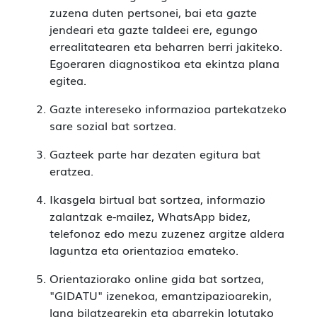
zuzena duten pertsonei, bai eta gazte
jendeari eta gazte taldeei ere, egungo
errealitatearen eta beharren berri jakiteko.
Egoeraren diagnostikoa eta ekintza plana
egitea.
Gazte intereseko informazioa partekatzeko
sare sozial bat sortzea.
Gazteek parte har dezaten egitura bat
eratzea.
Ikasgela birtual bat sortzea, informazio
zalantzak e-mailez, WhatsApp bidez,
telefonoz edo mezu zuzenez argitze aldera
laguntza eta orientazioa emateko.
Orientaziorako online gida bat sortzea,
"GIDATU" izenekoa, emantzipazioarekin,
lana bilatzearekin eta abarrekin lotutako