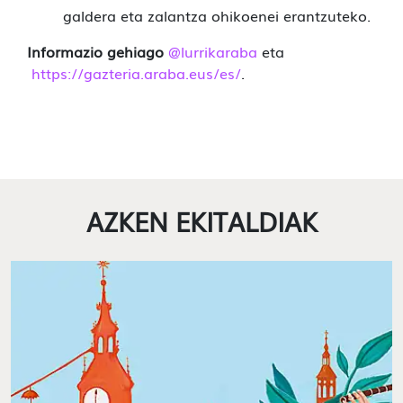
galdera eta zalantza ohikoenei erantzuteko.
Informazio gehiago
@lurrikaraba
eta
https://gazteria.araba.eus/es/
.
AZKEN EKITALDIAK