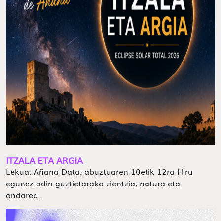
ITZALA ETA ARGIA
Lekua: Añana Data: abuztuaren 10etik 12ra Hiru
egunez adin guztietarako zientzia, natura eta
ondarea...