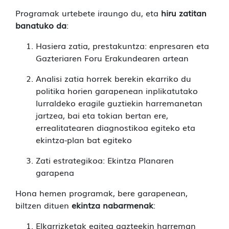
Programak urtebete iraungo du, eta
hiru zatitan
banatuko da
:
Hasiera zatia, prestakuntza: enpresaren eta
Gazteriaren Foru Erakundearen artean
Analisi zatia horrek berekin ekarriko du
politika horien garapenean inplikatutako
lurraldeko eragile guztiekin harremanetan
jartzea, bai eta tokian bertan ere,
errealitatearen diagnostikoa egiteko eta
ekintza-plan bat egiteko
Zati estrategikoa: Ekintza Planaren
garapena
Hona hemen programak, bere garapenean,
biltzen dituen
ekintza nabarmenak
:
Elkarrizketak egitea gazteekin harreman