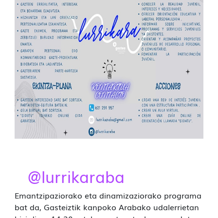
@lurrikaraba
Emantzipaziorako eta dinamizaziorako programa
bat da, Gasteiztik kanpoko Arabako udalerrietan