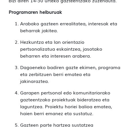
bizi diren 14-30 urteko gazteentzako zuzenduta.
Programaren helburuak
Arabako gazteen errealitatea, interesak eta
beharrak jakitea.
Hezkuntza eta lan orientazio
pertsonalizatua eskaintzea, jasotako
beharren eta interesen arabera.
Dagoeneko badiren gazte ekimen, programa
eta zerbitzuen berri ematea eta
jakinaraztea.
Garapen pertsonal edo komunitariorako
gazteentzako proiektuak bideratzea eta
laguntzea. Proiektu horiei balioa ematea,
haien berri emanez eta sustatuz.
Gazteen parte hartzea sustatzea