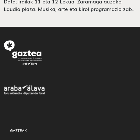
Data: irailak 11 eta 12 Lekua: Zaramaga auzoko
Laudio plaza. Musika, arte eta kirol programazio zab...
GAZTEAK