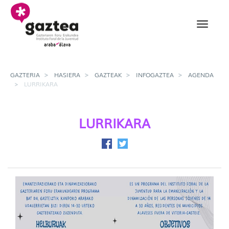
Eduki nagusira joan
Lurrikara - gazteria
GAZTERIA
HASIERA
GAZTEAK
INFOGAZTEA
AGENDA
LURRIKARA
LURRIKARA
Facebook-en partekatu
Twitter-en partekatu