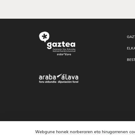
GAZ
ELK
BES
Webgune honek norberaren eta hirugarrenen cook