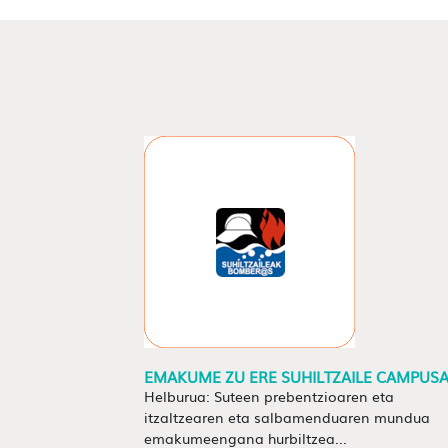
EMAKUME ZU ERE SUHILTZAILE CAMPUS
Helburua: Suteen prebentzioaren eta
itzaltzearen eta salbamenduaren mundua
emakumeengana hurbiltzea...