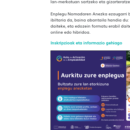
lan-merkatuan sartzeko eta gizarteratze
Enplegu Nomadaren Anezka ezaugarri be
ibiltaria da, baina abantaila handia du:
daiteke, eta edozein formatu erabil dait
online edo hibridoa.
Inskripzioak eta i
nformazio gehiago