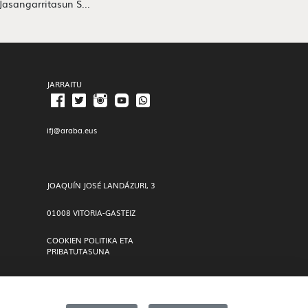
Jasangarritasun S...
JARRAITU
ifj@araba.eus
JOAQUÍN JOSÉ LANDÁZURI, 3
01008 VITORIA-GASTEIZ
COOKIEN POLITIKA ETA
PRIBATUTASUNA
SALAKETA KANALA