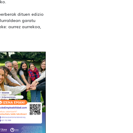
ko.
rberak dituen edizio
 lurraldean garatu
eke: aurrez aurrekoa,