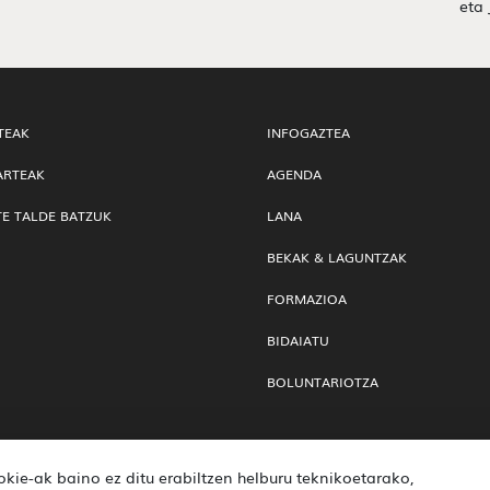
eta 
TEAK
INFOGAZTEA
ARTEAK
AGENDA
TE TALDE BATZUK
LANA
BEKAK & LAGUNTZAK
FORMAZIOA
BIDAIATU
BOLUNTARIOTZA
ie-ak baino ez ditu erabiltzen helburu teknikoetarako,