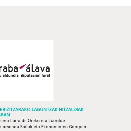
EBIZITZARAKO LAGUNTZAK HITZALDIAK
ABAN
mena Lurralde Oreka eta Lurralde
olamendu Sailak eta Ekonomiaren Garapen