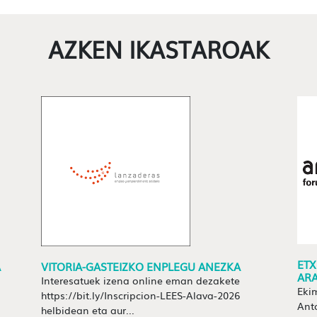
AZKEN IKASTAROAK
ETX
A
VITORIA-GASTEIZKO ENPLEGU ANEZKA
AR
Interesatuek izena online eman dezakete
Eki
https://bit.ly/Inscripcion-LEES-Alava-2026
Ant
helbidean eta aur...