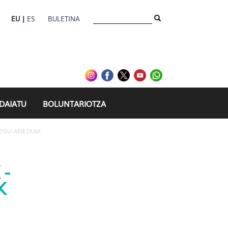
EU |
ES
BULETINA
IDAIATU
BOLUNTARIOTZA
EGU-ANEZKAK
 -
K