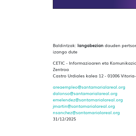
Baldintzak:
langabezian
dauden pertson
izango dute
CETIC - Informazioaren eta Komunikazi
Zentroa
Castro Urdiales kalea 12 - 01006 Vitoria
areaempleo@santamarialareal.org
dalonso@santamarialareal.org
emelendez@santamarialareal.org
jmartin@santamarialareal.org
nsanchez@santamarialareal.org
31/12/2025