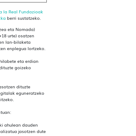
a la Real Fundazioak
zka
berri sustatzeko.
tzea eta Nomada)
18 urte) osatzen
en lan-bilaketa
ten enplegua lortzeko.
hilabete eta erdian
dituzte goizeko
asotzen dituzte
igitalak eguneratzeko
itzeko.
ntuan:
ki ahulean dauden
alizatua jasotzen dute