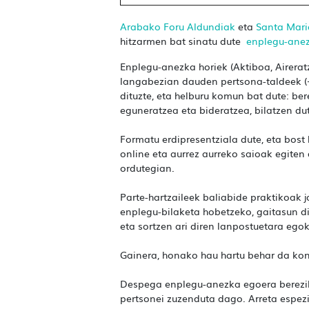
Arabako Foru Aldundiak
eta
Santa Mari
hitzarmen bat sinatu dute
enplegu-ane
Enplegu-anezka horiek (Aktiboa, Airera
langabezian dauden pertsona-taldeek (+
dituzte, eta helburu komun bat dute: ber
eguneratzea eta bideratzea, bilatzen du
Formatu erdipresentziala dute, eta bost 
online eta aurrez aurreko saioak egiten 
ordutegian.
Parte-hartzaileek baliabide praktikoak j
enplegu-bilaketa hobetzeko, gaitasun d
eta sortzen ari diren lanpostuetara egok
Gainera, honako hau hartu behar da ko
Despega enplegu-anezka egoera berezi
pertsonei zuzenduta dago. Arreta espezi