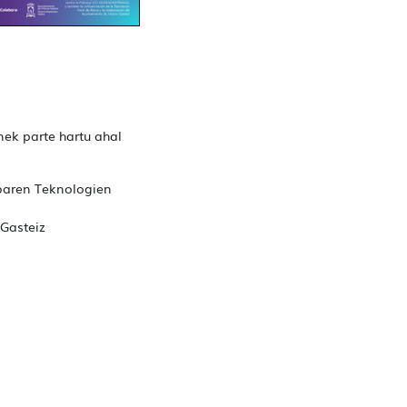
ek parte hartu ahal
oaren Teknologien
-Gasteiz