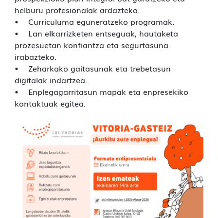
helburu profesionalak ardazteko.
• Curriculuma eguneratzeko programak.
• Lan elkarrizketen entseguak, hautaketa
prozesuetan konfiantza eta segurtasuna
irabazteko.
• Zeharkako gaitasunak eta trebetasun
digitalak indartzea.
• Enplegagarritasun mapak eta enpresekiko
kontaktuak egitea.