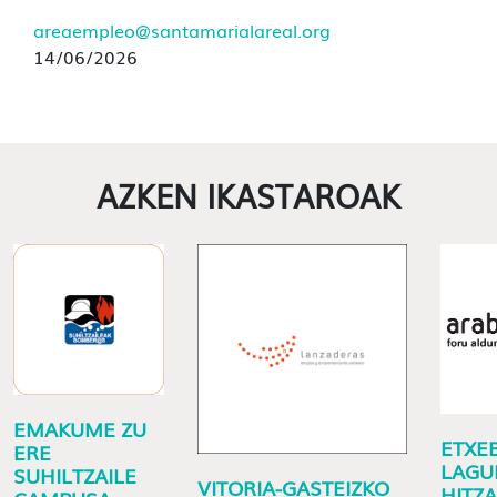
areaempleo@santamarialareal.org
14/06/2026
AZKEN IKASTAROAK
EMAKUME ZU
ETXE
ERE
LAGU
SUHILTZAILE
VITORIA-GASTEIZKO
HITZ