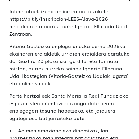
Interesatuek izena online eman dezakete
https://bit.ly/Inscripcion-LEES-Alava-2026
helbidean eta aurrez aurre Ignacio Ellacuría Udal
Zentroan.
Vitoria-Gasteizko enplegu anezka berria 2026ko
ekainaren erdialdetik urriaren erdialdera garatuko
da. Guztira 20 plaza izango ditu, eta formatu
mistoa, aurrez aurreko saioak Ignacio Ellacuría
Udal Ikastegian (Vitoria-Gasteizko Udalak lagata)
eta online saioak.
Parte hartzaileek Santa María la Real Fundazioko
espezialisten orientazioa izango dute beren
enplegagarritasuna hobetzeko, eta jarduera
egutegi oso bat jarraituko dute:
• Adimen emozionaleko dinamikak, lan
prospekzioko plan integral bat garatzeko eta