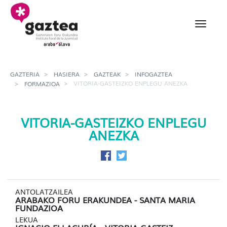
Eduki nagusira joan
Vitoria-Gasteizko Enpl
GAZTERIA
HASIERA
GAZTEAK
INFOGAZTEA
VITORIA-GASTEIZKO ENPLEGU ANEZKA
FORMAZIOA
VITORIA-GASTEIZKO ENPLEGU
ANEZKA
Facebook-en partekatu
Twitter-en partekatu
ANTOLATZAILEA
ARABAKO FORU ERAKUNDEA - SANTA MARIA
FUNDAZIOA
LEKUA