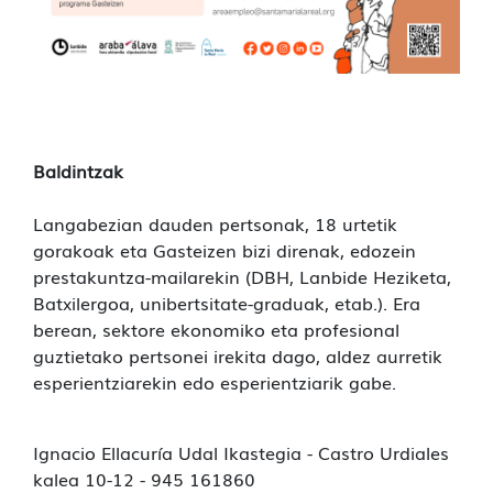
Baldintzak
Langabezian dauden pertsonak, 18 urtetik
gorakoak eta Gasteizen bizi direnak, edozein
prestakuntza-mailarekin (DBH, Lanbide Heziketa,
Batxilergoa, unibertsitate-graduak, etab.). Era
berean, sektore ekonomiko eta profesional
guztietako pertsonei irekita dago, aldez aurretik
esperientziarekin edo esperientziarik gabe.
Ignacio Ellacuría Udal Ikastegia - Castro Urdiales
kalea 10-12 - 945 161860