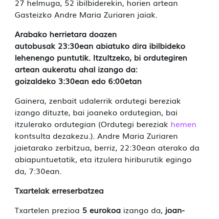
27 helmuga, 52 ibilbiderekin, horien artean
Gasteizko Andre Maria Zuriaren jaiak.
Arabako herrietara doazen
autobusak 23:30ean abiatuko dira ibilbideko
lehenengo puntutik. Itzultzeko, bi ordutegiren
artean aukeratu ahal izango da:
goizaldeko 3:30ean edo 6:00etan
Gainera, zenbait udalerrik ordutegi bereziak
izango dituzte, bai joaneko ordutegian, bai
itzulerako ordutegian (Ordutegi bereziak
hemen
kontsulta dezakezu.). Andre Maria Zuriaren
jaietarako zerbitzua, berriz, 22:30ean aterako da
abiapuntuetatik, eta itzulera hiriburutik egingo
da, 7:30ean.
Txartelak erreserbatzea
Txartelen prezioa
5 eurokoa
izango da,
joan-