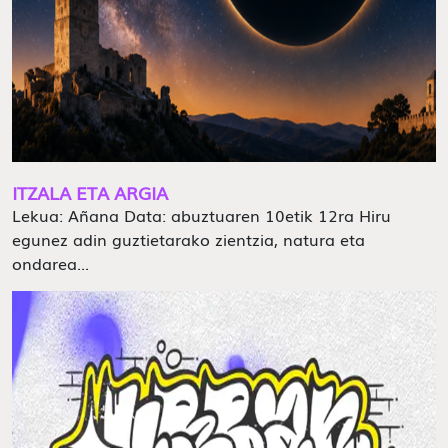
ITZALA ETA ARGIA
Lekua: Añana Data: abuztuaren 10etik 12ra Hiru
egunez adin guztietarako zientzia, natura eta
ondarea...