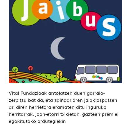
Vital Fundazioak antolatzen duen garraio-
zerbitzu bat da, eta zaindariaren jaiak ospatzen
ari diren herrietara eramaten ditu inguruko
herritarrak, joan-etorri txikietan, gazteen premiei
egokitutako ordutegiekin