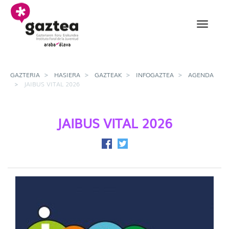
Eduki nagusira joan
Jaibus Vital 2026 - gazt
GAZTERIA
HASIERA
GAZTEAK
INFOGAZTEA
AGENDA
JAIBUS VITAL 2026
JAIBUS VITAL 2026
Facebook-en partekatu
Twitter-en partekatu