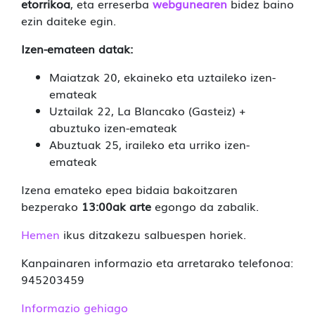
etorrikoa
, eta erreserba
webgunearen
bidez baino
ezin daiteke egin.
Izen-emateen datak:
Maiatzak 20, ekaineko eta uztaileko izen-
emateak
Uztailak 22, La Blancako (Gasteiz) +
abuztuko izen-emateak
Abuztuak 25, iraileko eta urriko izen-
emateak
Izena emateko epea bidaia bakoitzaren
bezperako
13:00ak arte
egongo da zabalik.
Hemen
ikus ditzakezu salbuespen horiek.
Kanpainaren informazio eta arretarako telefonoa:
945203459
Informazio gehiago