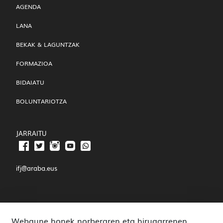
AGENDA
LANA
BEKAK & LAGUNTZAK
FORMAZIOA
BIDAIATU
BOLUNTARIOTZA
JARRAITU
ifj@araba.eus
JOAQUÍN JOSÉ LANDÁZURI, 3
Webgune honek norberaren eta hirugarrenen